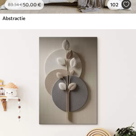
50
.00
€
102
83
.34
€
Abstractie