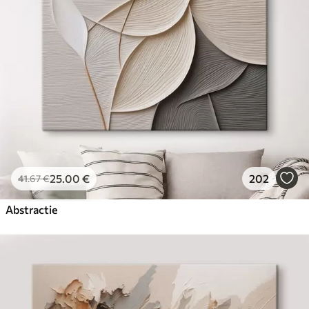
✓
Milieuvriendelijk materiaal
25
.00
€
202
41
.67
€
Abstractie