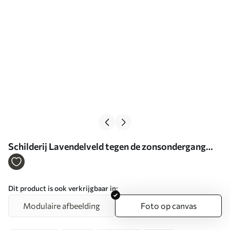
Schilderij Lavendelveld tegen de zonsondergang
Art. s47111
Dit product is ook verkrijgbaar in:
Modulaire afbeelding
Foto op canvas