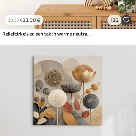
23
.00
€
126
38
.33
€
Reliefcirkels en een tak in warme neutrale tinten