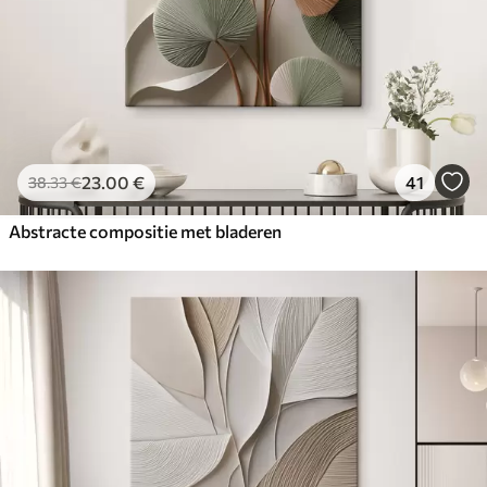
23
.00
€
41
38
.33
€
Abstracte compositie met bladeren