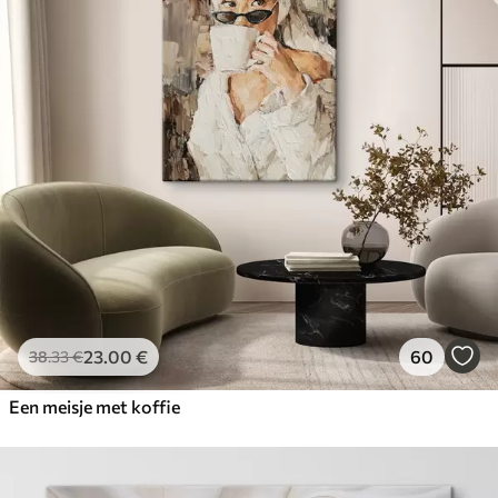
23
.00
€
60
38
.33
€
Een meisje met koffie