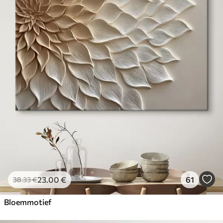
23
.00
€
61
38
.33
€
Bloemmotief