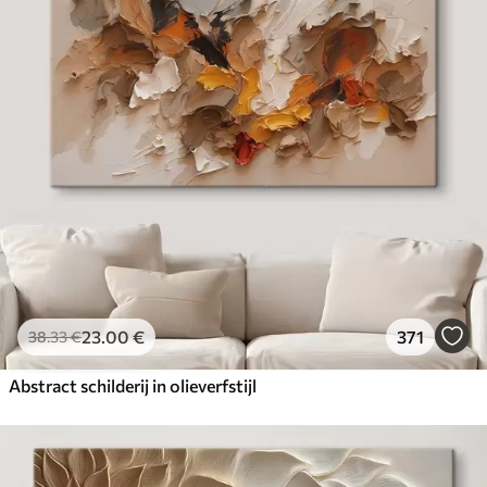
23
.00
€
371
38
.33
€
Abstract schilderij in olieverfstijl