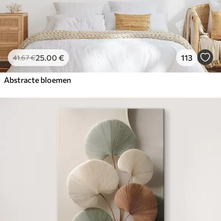
25
.00
€
113
41
.67
€
Abstracte bloemen