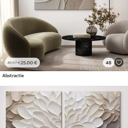
25
.00
€
48
41
.67
€
Abstractie