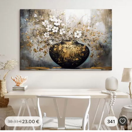
23
.00
€
341
38
.33
€