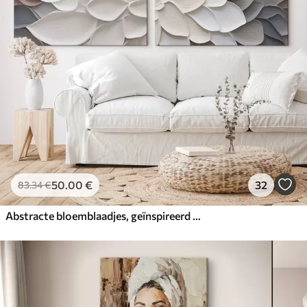
50
.00
€
32
83
.34
€
Abstracte bloemblaadjes, geïnspireerd op de schilderkunst