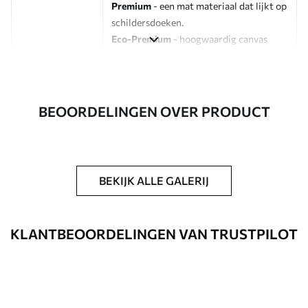
Premium
- een mat materiaal dat lijkt op
schildersdoeken.
Eco-Premium
- hoogwaardig canvas
gemaakt van 100% katoen.
Auteur
UWALLS
BEOORDELINGEN OVER PRODUCT
Artikelnummer
s47111
Daarnaast
Je kunt een laklaag aanbrengen.
BEKIJK ALLE GALERIJ
Beschikbare materialen
Standaard
KLANTBEOORDELINGEN VAN TRUSTPILOT
Van
23
.00
€
✓
Levendige, rijke kleuren
✓
Lichtbestendig
✓
Veilige, geurloze inkt