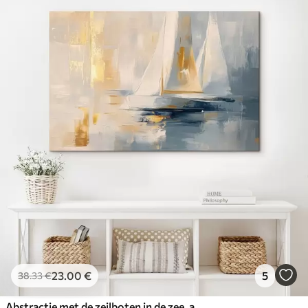
23
.00
€
5
38
.33
€
Abstractie met de zeilboten in de zee, acrylstijl, zonsondergang