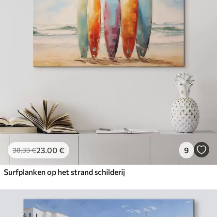
23
.00
€
9
38
.33
€
Surfplanken op het strand schilderij