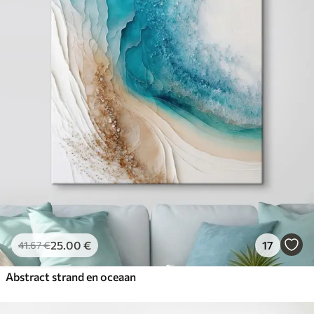
25
.00
€
17
41
.67
€
Abstract strand en oceaan