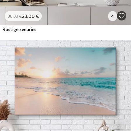
23
.00
€
4
38
.33
€
Rustige zeebries