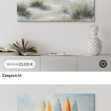
23
.00
€
38
.33
€
Zeegezicht