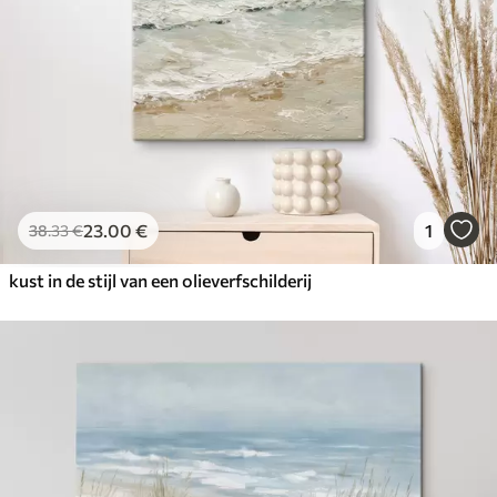
23
.00
€
1
38
.33
€
kust in de stijl van een olieverfschilderij