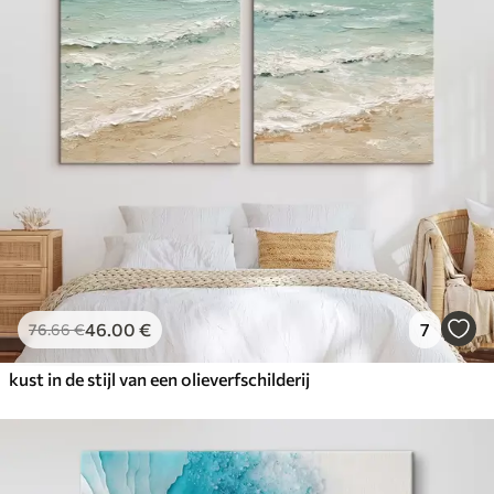
✓
Veilige, geurloze inkt
✓
Canvas-achtig oppervlak
✓
Milieuvriendelijk materiaal
46
.00
€
7
76
.66
€
kust in de stijl van een olieverfschilderij