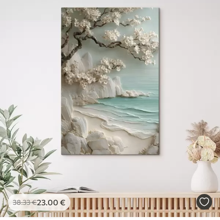
23
.00
€
38
.33
€