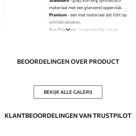
Standaard
- glad, korrelig synthetisch
materiaal met een glanzend oppervlak.
Premium
- een mat materiaal dat lijkt op
schildersdoeken.
Eco-Premium
- hoogwaardig canvas
gemaakt van 100% katoen.
Auteur
UWALLS
BEOORDELINGEN OVER PRODUCT
Artikelnummer
s47120
Daarnaast
Je kunt een laklaag aanbrengen.
BEKIJK ALLE GALERIJ
Beschikbare materialen
Standaard
KLANTBEOORDELINGEN VAN TRUSTPILOT
Van
23
.00
€
✓
Levendige, rijke kleuren