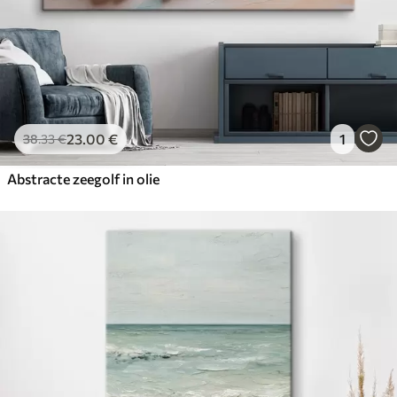
23
.00
€
1
38
.33
€
Abstracte zeegolf in olie