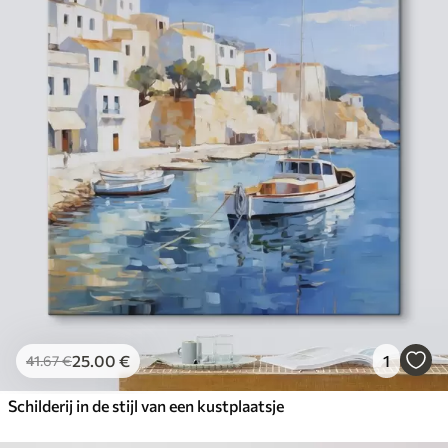
25
.00
€
1
41
.67
€
Schilderij in de stijl van een kustplaatsje