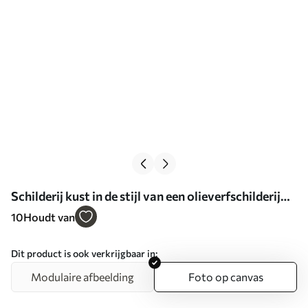
Schilderij kust in de stijl van een olieverfschilderij
Art. s47120
10
Houdt van
Dit product is ook verkrijgbaar in:
Modulaire afbeelding
Foto op canvas