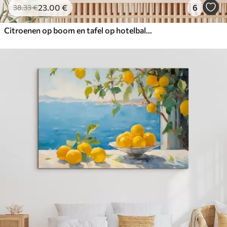
23
.00
€
6
38
.33
€
Citroenen op boom en tafel op hotelbalkon met uitzicht op zee imitatie olieverfschilderij