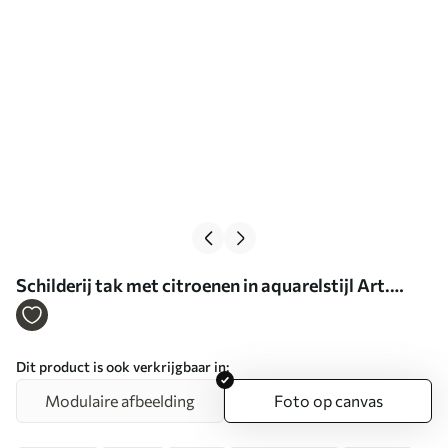
Schilderij tak met citroenen in aquarelstijl Art.
s47124
Dit product is ook verkrijgbaar in:
Modulaire afbeelding
Foto op canvas