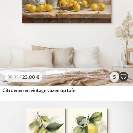
✓
Milieuvriendelijk materiaal
23
.00
€
5
38
.33
€
Citroenen en vintage vazen op tafel