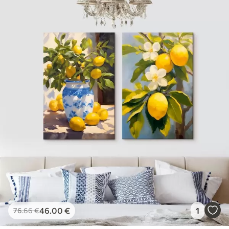
46
.00
€
1
76
.66
€