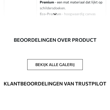
Premium
- een mat materiaal dat lijkt op
schildersdoeken.
Eco-Premium
- hoogwaardig canvas
gemaakt van 100% katoen.
Auteur
UWALLS
BEOORDELINGEN OVER PRODUCT
Artikelnummer
s47124
Daarnaast
Je kunt een laklaag aanbrengen.
BEKIJK ALLE GALERIJ
Beschikbare materialen
Standaard
KLANTBEOORDELINGEN VAN TRUSTPILOT
Van
23
.00
€
✓
Levendige, rijke kleuren
✓
Lichtbestendig
✓
Veilige, geurloze inkt