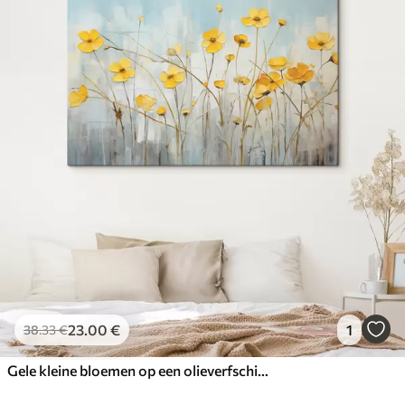
23
.00
€
1
38
.33
€
Gele kleine bloemen op een olieverfschilderij met lange steel