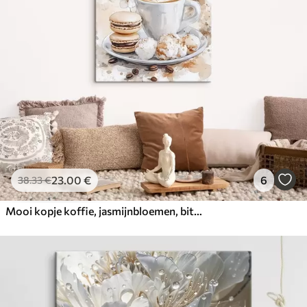
23
.00
€
6
38
.33
€
Mooi kopje koffie, jasmijnbloemen, bitterkoekjes, zachte aquarelkleuren