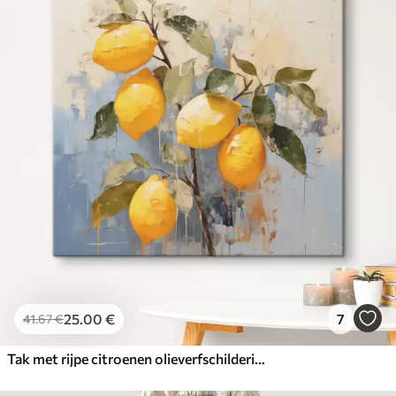
25
.00
€
7
41
.67
€
Tak met rijpe citroenen olieverfschilderij abstracte kunst, gele, blauwe en groene kleur