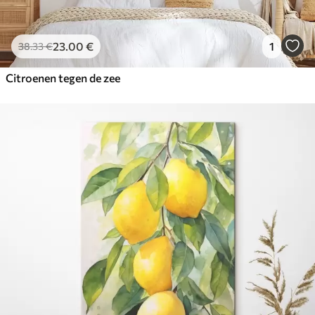
23
.00
€
1
38
.33
€
Citroenen tegen de zee