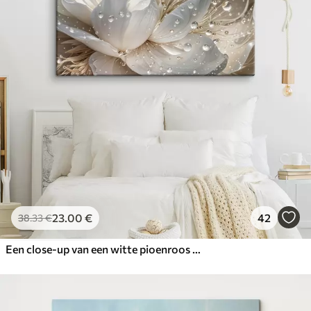
23
.00
€
42
38
.33
€
Een close-up van een witte pioenroos met waterdruppels op de bloemblaadjes, tegen een wazige achtergrond