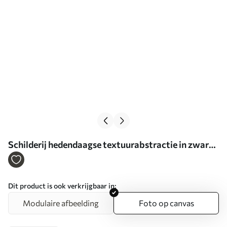
Schilderij hedendaagse textuurabstractie in zwart-,
grijs- en wittinten Art. s47140
Dit product is ook verkrijgbaar in:
Modulaire afbeelding
Foto op canvas