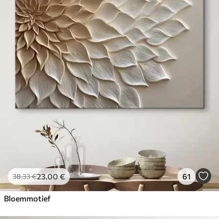
23
.00
€
61
38
.33
€
Bloemmotief