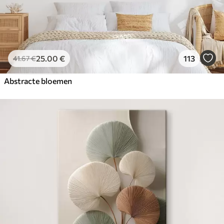
25
.00
€
113
41
.67
€
Abstracte bloemen