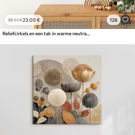
23
.00
€
126
38
.33
€
Reliefcirkels en een tak in warme neutrale tinten