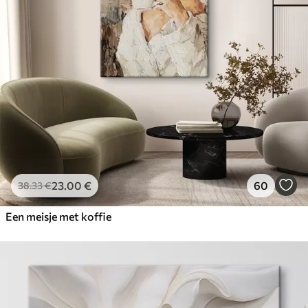
23
.00
€
60
38
.33
€
Een meisje met koffie