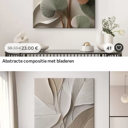
23
.00
€
41
38
.33
€
Abstracte compositie met bladeren