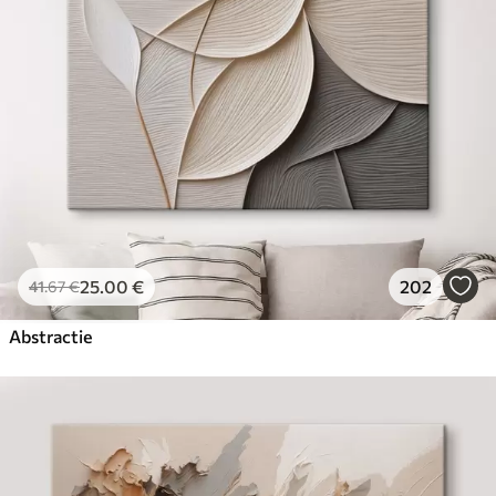
✓
Milieuvriendelijk materiaal
25
.00
€
202
41
.67
€
Abstractie