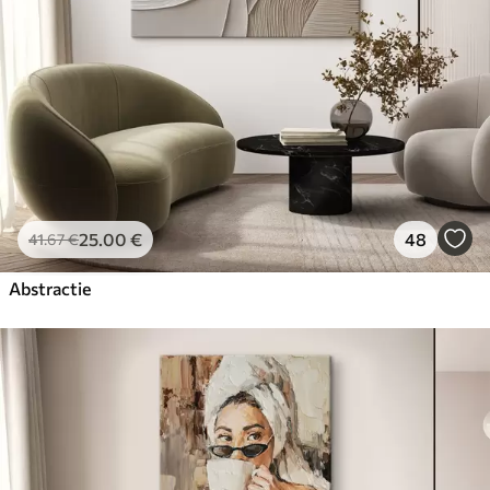
25
.00
€
48
41
.67
€
Abstractie