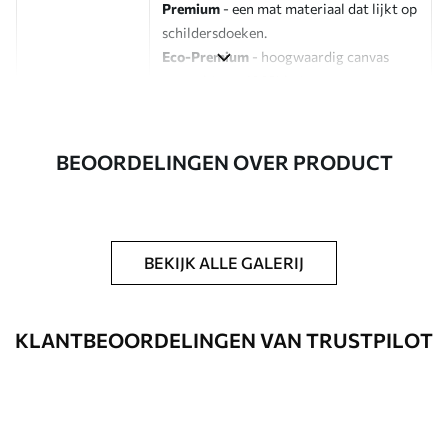
Premium
- een mat materiaal dat lijkt op
schildersdoeken.
Eco-Premium
- hoogwaardig canvas
gemaakt van 100% katoen.
Auteur
UWALLS
BEOORDELINGEN OVER PRODUCT
Artikelnummer
s47140
Daarnaast
Je kunt een laklaag aanbrengen.
BEKIJK ALLE GALERIJ
Beschikbare materialen
Standaard
KLANTBEOORDELINGEN VAN TRUSTPILOT
Van
23
.00
€
✓
Levendige, rijke kleuren
✓
Lichtbestendig
✓
Veilige, geurloze inkt