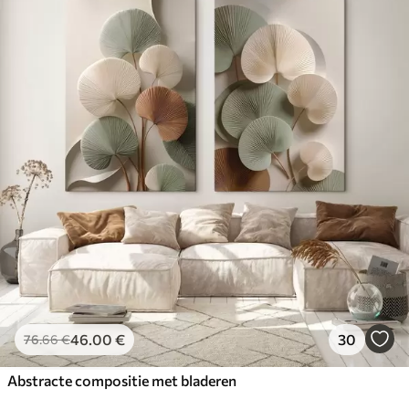
46
.00
€
30
76
.66
€
Abstracte compositie met bladeren