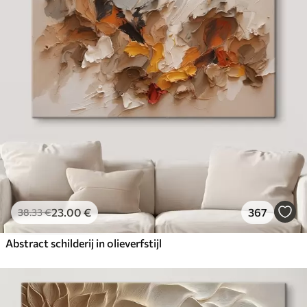
23
.00
€
367
38
.33
€
Abstract schilderij in olieverfstijl