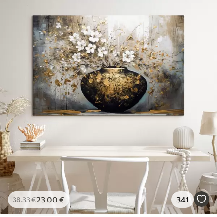
23
.00
€
341
38
.33
€