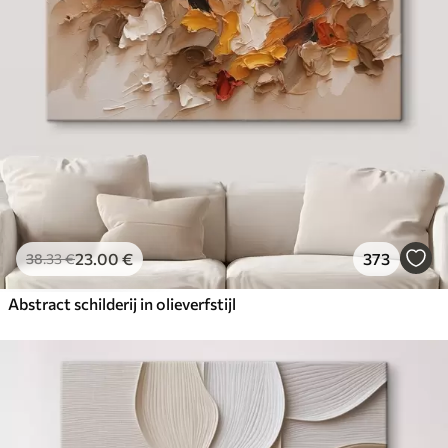
✓
Milieuvriendelijk materiaal
23
.00
€
373
38
.33
€
Abstract schilderij in olieverfstijl