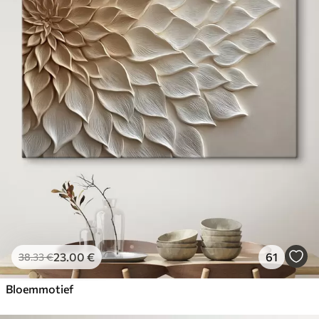
23
.00
€
61
38
.33
€
Bloemmotief