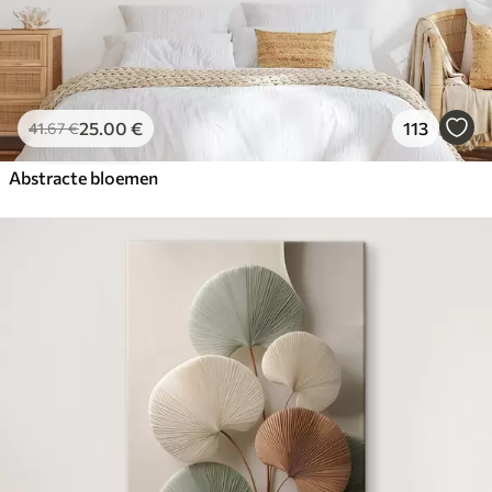
25
.00
€
113
41
.67
€
Abstracte bloemen