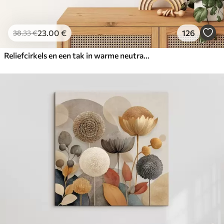
23
.00
€
126
38
.33
€
Reliefcirkels en een tak in warme neutrale tinten