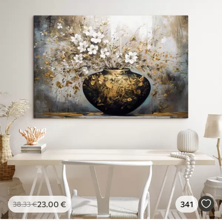
23
.00
€
341
38
.33
€