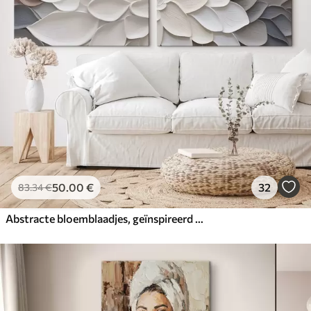
50
.00
€
32
83
.34
€
Abstracte bloemblaadjes, geïnspireerd op de schilderkunst