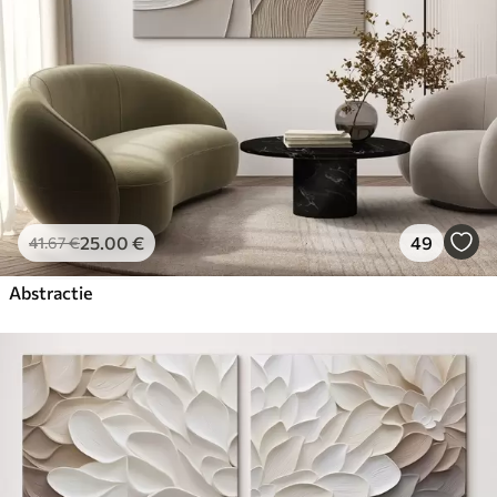
25
.00
€
49
41
.67
€
Abstractie