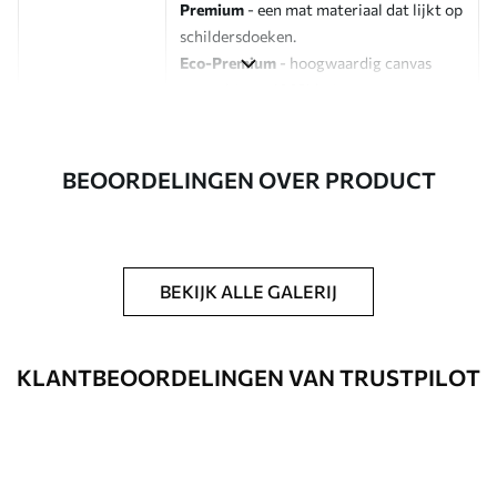
Premium
- een mat materiaal dat lijkt op
schildersdoeken.
Eco-Premium
- hoogwaardig canvas
gemaakt van 100% katoen.
Auteur
UWALLS
BEOORDELINGEN OVER PRODUCT
Artikelnummer
s47420
Daarnaast
Je kunt een laklaag aanbrengen.
BEKIJK ALLE GALERIJ
Beschikbare materialen
Standaard
KLANTBEOORDELINGEN VAN TRUSTPILOT
Van
23
.00
€
✓
Levendige, rijke kleuren
✓
Lichtbestendig
✓
Veilige, geurloze inkt