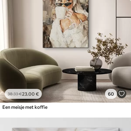
23
.00
€
60
38
.33
€
Een meisje met koffie