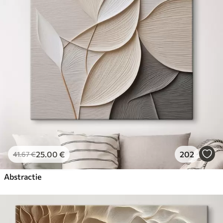
25
.00
€
202
41
.67
€
Abstractie