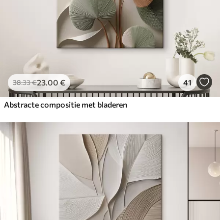
23
.00
€
41
38
.33
€
Abstracte compositie met bladeren