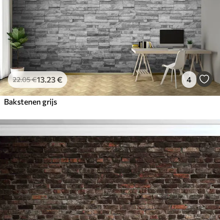
13
.23
€
4
22
.05
€
Bakstenen grijs