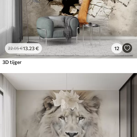
13
.23
€
12
22
.05
€
3D tijger