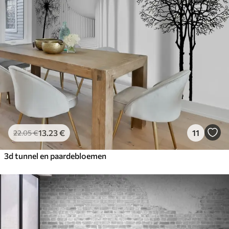
13
.23
€
11
22
.05
€
3d tunnel en paardebloemen