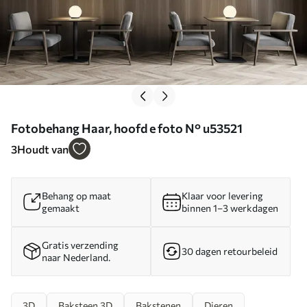
Fotobehang Haar, hoofd e foto N° u53521
3
Houdt van
Behang op maat
Klaar voor levering
gemaakt
binnen 1–3 werkdagen
Gratis verzending
30 dagen retourbeleid
naar Nederland.
3D
Baksteen 3D
Bakstenen
Dieren