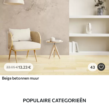
13
.23
€
43
22
.05
€
Beige betonnen muur
POPULAIRE CATEGORIEËN