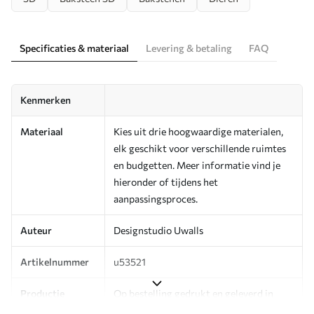
Specificaties & materiaal
Levering & betaling
FAQ
Kenmerken
Materiaal
Kies uit drie hoogwaardige materialen,
elk geschikt voor verschillende ruimtes
en budgetten. Meer informatie vind je
hieronder of tijdens het
aanpassingsproces.
Auteur
Designstudio Uwalls
Artikelnummer
u53521
Productie
Op bestelling gedrukt en geleverd in
rollen tot 50 cm breed.