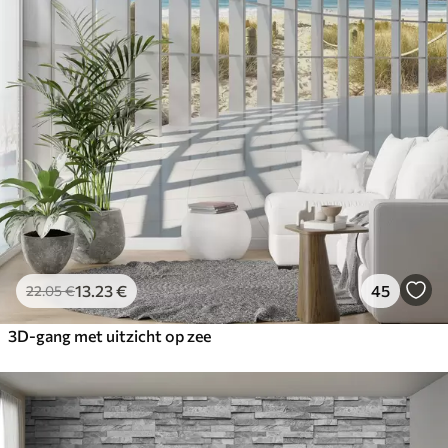
13
.23
€
45
22
.05
€
3D-gang met uitzicht op zee