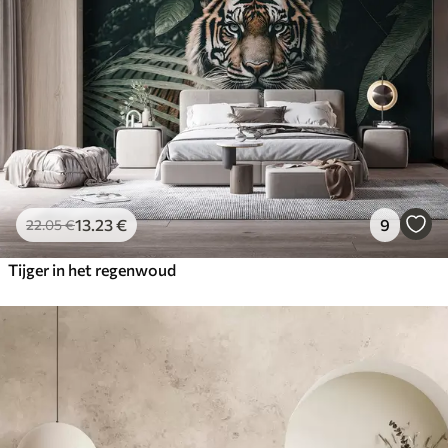
13
.23
€
9
22
.05
€
Tijger in het regenwoud