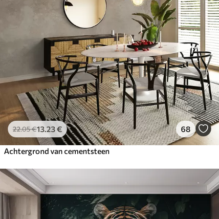
13
.23
€
68
22
.05
€
Achtergrond van cementsteen