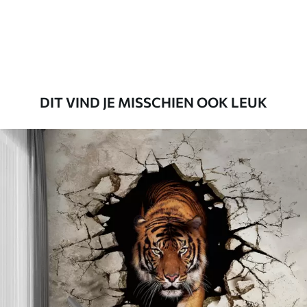
56
.67
34
.00
€
/m²
Premium vinyl
65
.00
39
.00
€
/m²
DIT VIND JE MISSCHIEN OOK LEUK
Peel and Stick
81
.65
48
.99
€
/m²