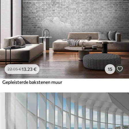
13
.23
€
15
22
.05
€
Gepleisterde bakstenen muur