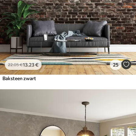
13
.23
€
25
22
.05
€
Baksteen zwart