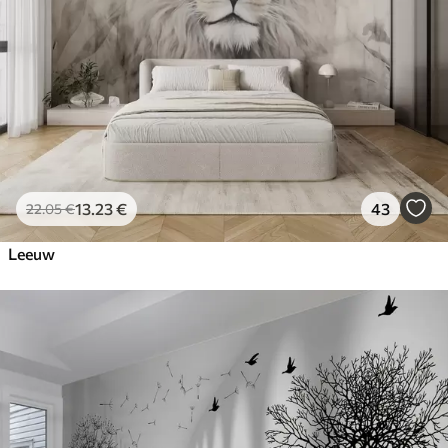
13
.23
€
43
22
.05
€
Leeuw