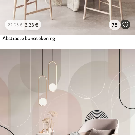
13
.23
€
78
22
.05
€
Abstracte bohotekening