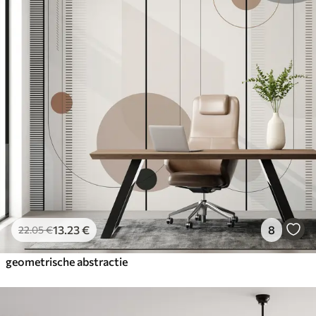
13
.23
€
8
22
.05
€
geometrische abstractie