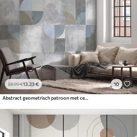
13
.23
€
10
22
.05
€
Abstract geometrisch patroon met cementtextuurachtergrond