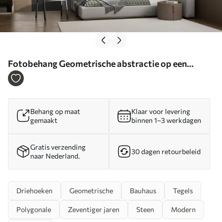
Fotobehang Geometrische abstractie op een
betonnen muur N° u97643
Behang op maat
Klaar voor levering
gemaakt
binnen 1–3 werkdagen
Gratis verzending
30 dagen retourbeleid
naar Nederland.
Driehoeken
Geometrische
Bauhaus
Tegels
Polygonale
Zeventiger jaren
Steen
Modern