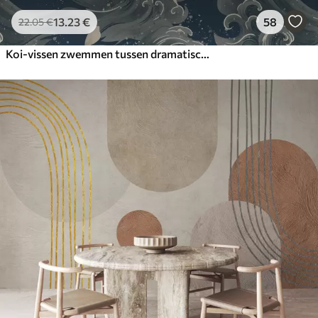
13
.23
€
58
22
.05
€
Koi-vissen zwemmen tussen dramatische oceaangolven