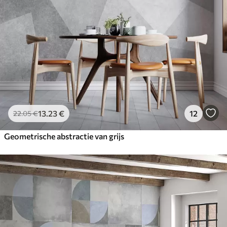
13
.23
€
12
22
.05
€
Geometrische abstractie van grijs