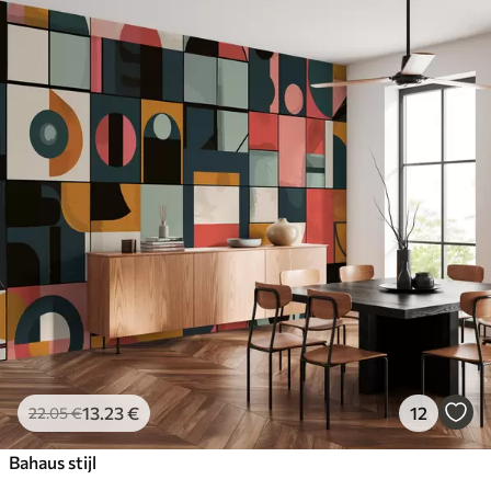
13
.23
€
12
22
.05
€
Bahaus stijl