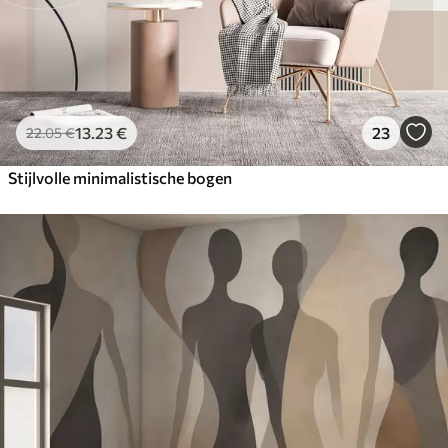
13
.23
€
23
22
.05
€
Stijlvolle minimalistische bogen