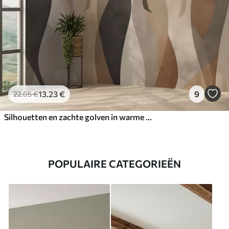
13
.23
€
9
22
.05
€
Silhouetten en zachte golven in warme beige-grijze tinten
POPULAIRE CATEGORIEËN