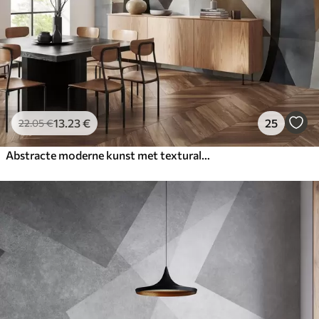
13
.23
€
25
22
.05
€
Abstracte moderne kunst met texturale geometrische vormen in bruin-, grijs- en beigetinten