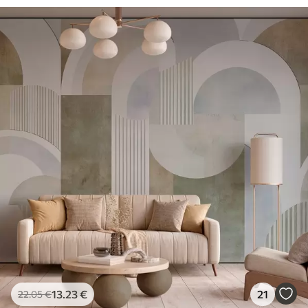
13
.23
€
21
22
.05
€