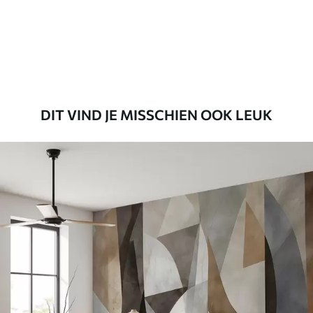
56
.67
34
.00
€
/m²
Premium vinyl
65
.00
39
.00
€
/m²
DIT VIND JE MISSCHIEN OOK LEUK
Peel and Stick
81
.65
48
.99
€
/m²