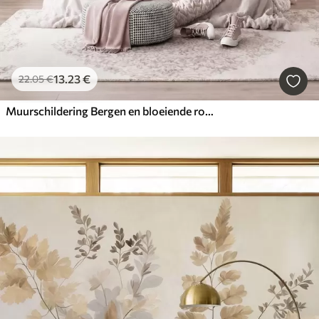
13
.23
€
22
.05
€
Muurschildering Bergen en bloeiende roze magnoliatakken, een landschap met veel textuur