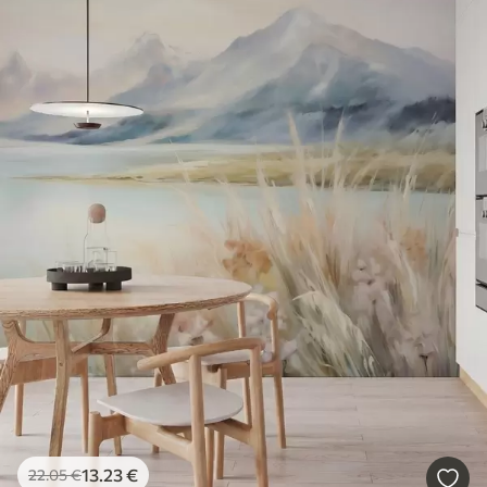
13
.23
€
22
.05
€