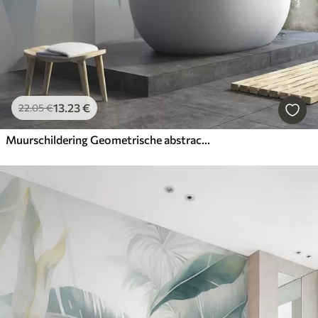
13
.23
€
22
.05
€
Muurschildering Geometrische abstractie