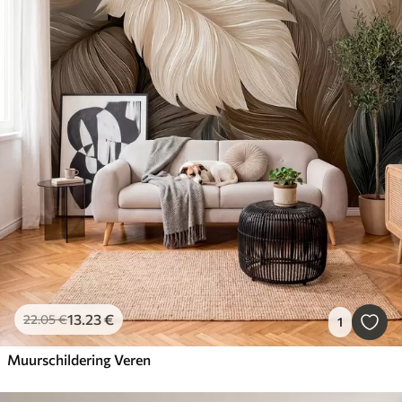
13
.23
€
22
.05
€
1
Muurschildering Veren