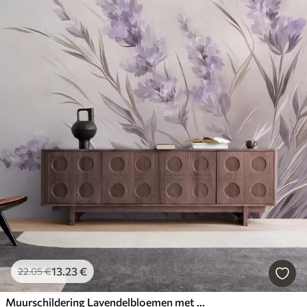
13
.23
€
22
.05
€
Muurschildering Lavendelbloemen met lange stelen en bladeren, kunstwerk met een zachte pastelachtige textuur