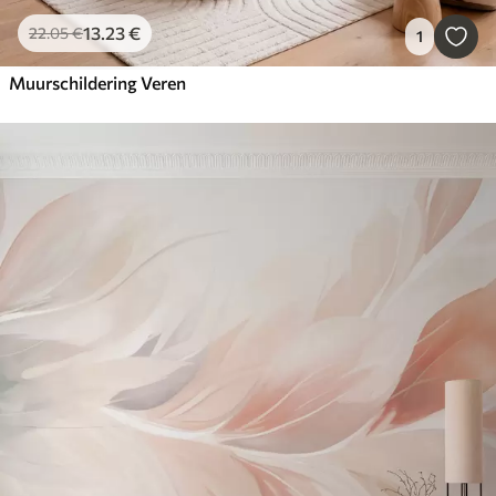
13
.23
€
22
.05
€
1
Muurschildering Veren