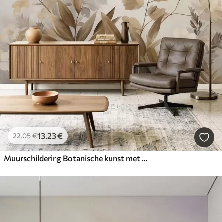
13
.23
€
22
.05
€
Muurschildering Botanische kunst met textuur, diverse planten en bladeren in bruine en beige tinten