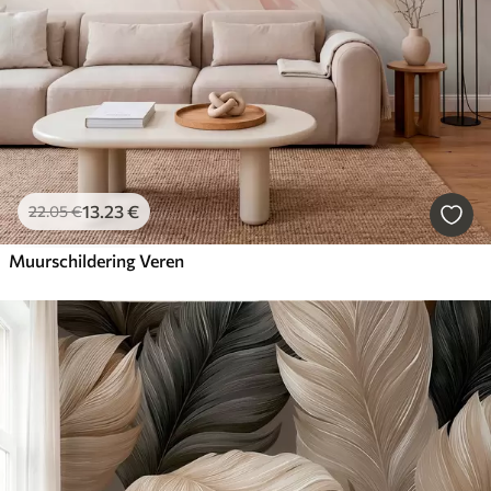
13
.23
€
22
.05
€
Muurschildering Veren