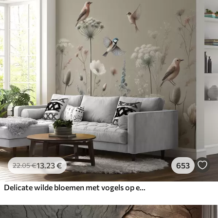
13
.23
€
653
22
.05
€
Delicate wilde bloemen met vogels op een beige achtergrond