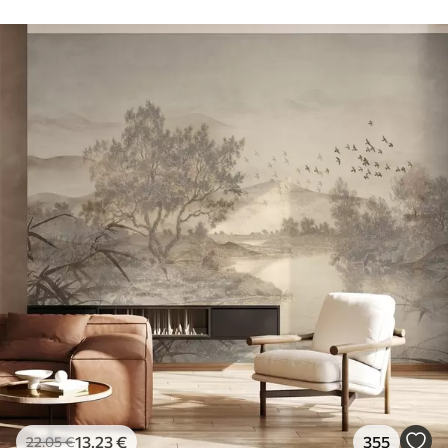
13
.23
€
355
22
.05
€