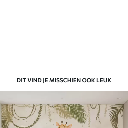
Standaard
45
.00
27
.00
€
/m²
Premium
56
.67
34
.00
€
/m²
Premium vinyl
65
.00
39
.00
€
/m²
DIT VIND JE MISSCHIEN OOK LEUK
Peel and Stick
81
.65
48
.99
€
/m²