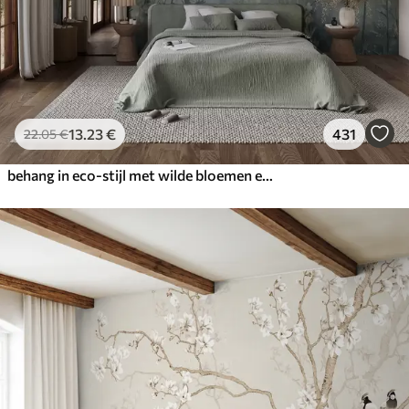
13
.23
€
431
22
.05
€
behang in eco-stijl met wilde bloemen en planten op een achtergrond met structuur