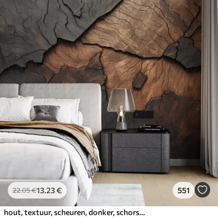
13
.23
€
551
22
.05
€
hout, textuur, scheuren, donker, schors, oppervlak