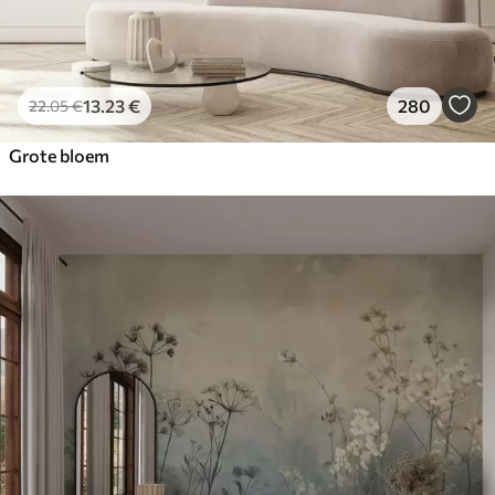
13
.23
€
280
22
.05
€
Grote bloem