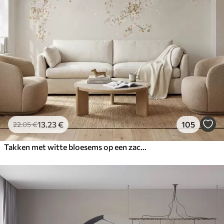
13
.23
€
105
22
.05
€
Takken met witte bloesems op een zachte beige achtergrond