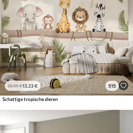
13
.23
€
515
22
.05
€
Schattige tropische dieren