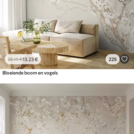
13
.23
€
225
22
.05
€
Bloeiende boom en vogels