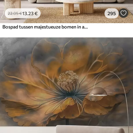
13
.23
€
295
22
.05
€
Bospad tussen majestueuze bomen in aquarelstijl