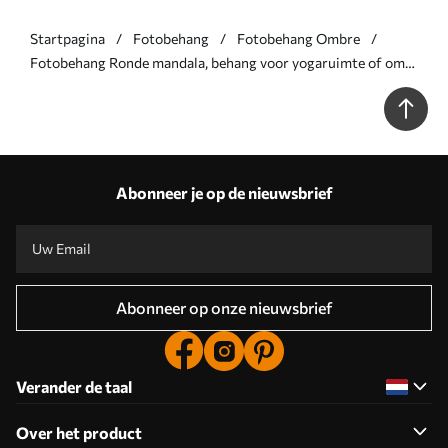
Startpagina
Fotobehang
Fotobehang Ombre
Fotobehang Ronde mandala, behang voor yogaruimte of om
persoonlijke ruimte te harmoniseren. Muurmandala in warme
pastelkleuren op een gestructureerde onregelmatige
achtergrond N° w01088
Abonneer je op de nieuwsbrief
Abonneer op onze nieuwsbrief
Verander de taal
Over het product