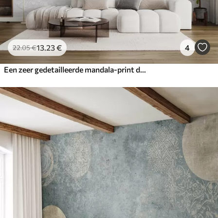
13
.23
€
4
22
.05
€
Een zeer gedetailleerde mandala-print die een mooi en delicaat kantontwerp creëert