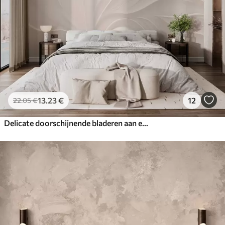
13
.23
€
12
22
.05
€
Delicate doorschijnende bladeren aan een tak