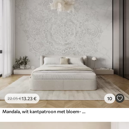
13
.23
€
10
22
.05
€
Mandala, wit kantpatroon met bloem- en cirkelmotieven, waardoor een delicaat en ingewikkeld ontwerp ontstaat