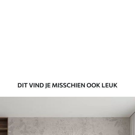
Standaard
45
.00
27
.00
€
/m²
Premium
56
.67
34
.00
€
/m²
Premium vinyl
65
.00
39
.00
€
/m²
DIT VIND JE MISSCHIEN OOK LEUK
Peel and Stick
81
.65
48
.99
€
/m²