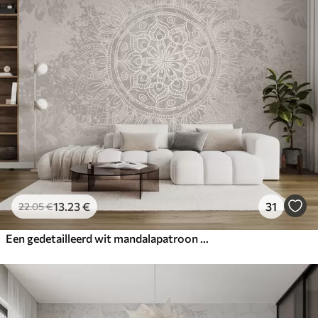
13
.23
€
31
22
.05
€
Een gedetailleerd wit mandalapatroon op een lichtgrijze vintage achtergrond met textuur