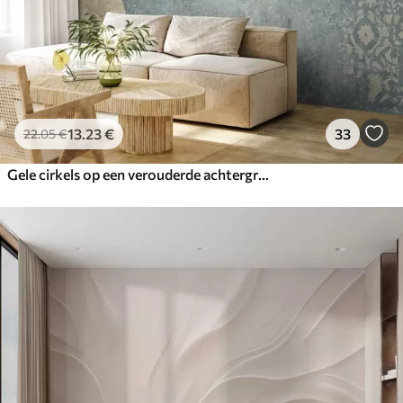
13
.23
€
33
22
.05
€
Gele cirkels op een verouderde achtergrond