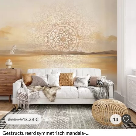
13
.23
€
14
22
.05
€
Gestructureerd symmetrisch mandala-ontwerp over een landschap met zee, heuvels en lucht, zachte pastelkleuren