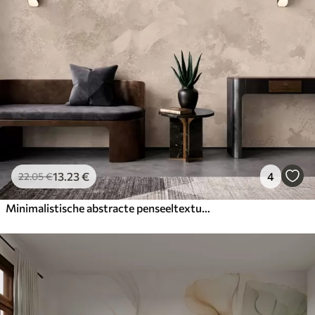
13
.23
€
4
22
.05
€
Minimalistische abstracte penseeltextuur in beige tinten