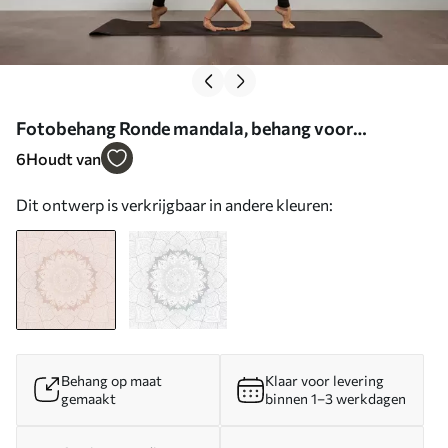
Fotobehang Ronde mandala, behang voor
yogaruimte of om persoonlijke ruimte te
6
Houdt van
harmoniseren. Muurmandala in warme
Dit ontwerp is verkrijgbaar in andere kleuren:
pastelkleuren op een gestructureerde
onregelmatige achtergrond N° w01088
Behang op maat
Klaar voor levering
gemaakt
binnen 1–3 werkdagen