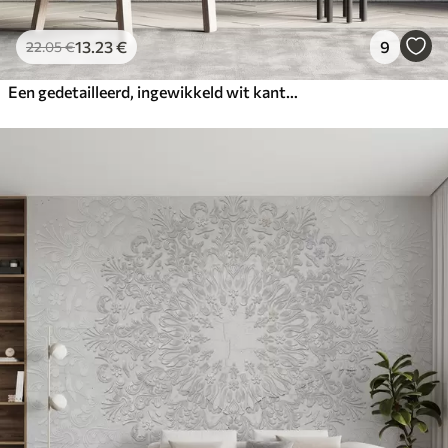
13
.23
€
9
22
.05
€
Een gedetailleerd, ingewikkeld wit kanten mandalapatroon op een getextureerde loftgrijze muurachtergrond