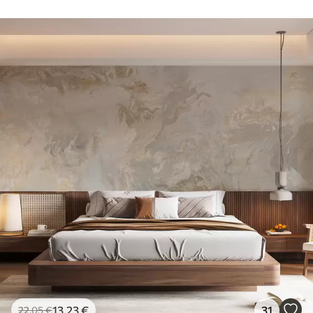
13
.23
€
31
22
.05
€