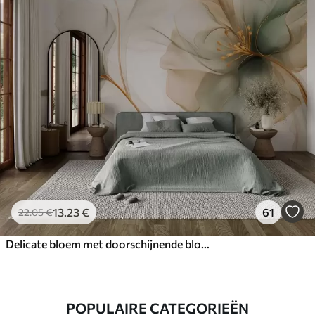
13
.23
€
61
22
.05
€
Delicate bloem met doorschijnende bloemblaadjes
POPULAIRE CATEGORIEËN