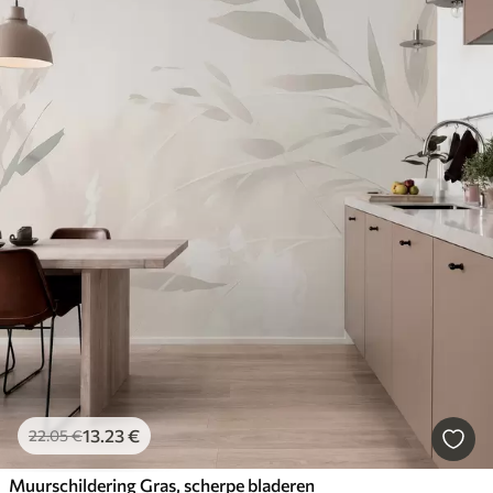
13
.23
€
22
.05
€
Muurschildering Gras, scherpe bladeren