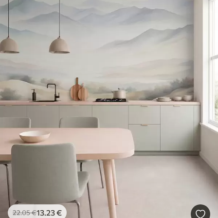
13
.23
€
22
.05
€