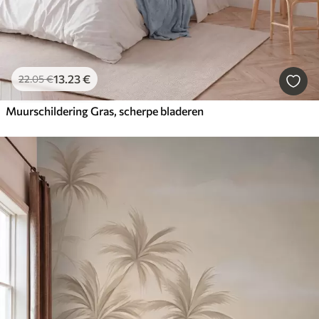
13
.23
€
22
.05
€
Muurschildering Gras, scherpe bladeren