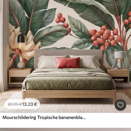
13
.23
€
22
.05
€
Muurschildering Tropische bananenbladeren met trossen rode koffiebessen, in aquarelstijl