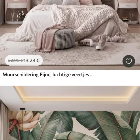
13
.23
€
22
.05
€
Muurschildering Fijne, luchtige veertjes in een perzikroze waas met een glans