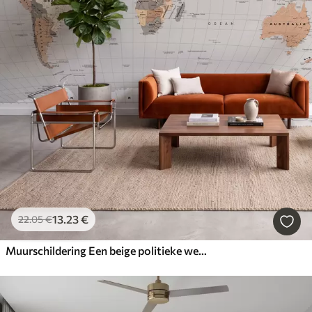
13
.23
€
22
.05
€
Muurschildering Een beige politieke wereldkaart met vlaggen in het Engels