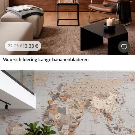
13
.23
€
22
.05
€
Muurschildering Lange bananenbladeren