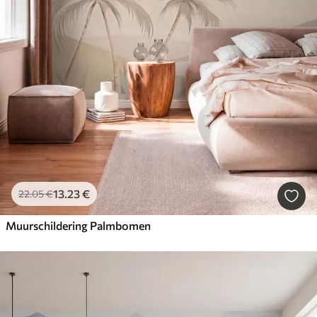
13
.23
€
22
.05
€
Muurschildering Palmbomen