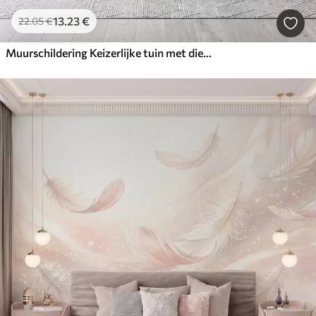
13
.23
€
22
.05
€
Muurschildering Keizerlijke tuin met dieren in oosterse stijl — aap, luipaard, tijger, pauw en reiger