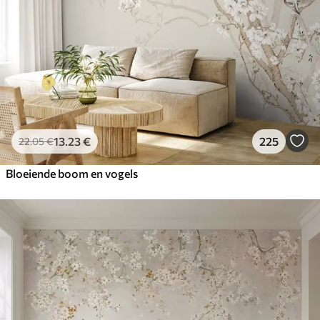
13
.23
€
225
22
.05
€
Bloeiende boom en vogels