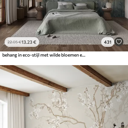
13
.23
€
431
22
.05
€
behang in eco-stijl met wilde bloemen en planten op een achtergrond met structuur