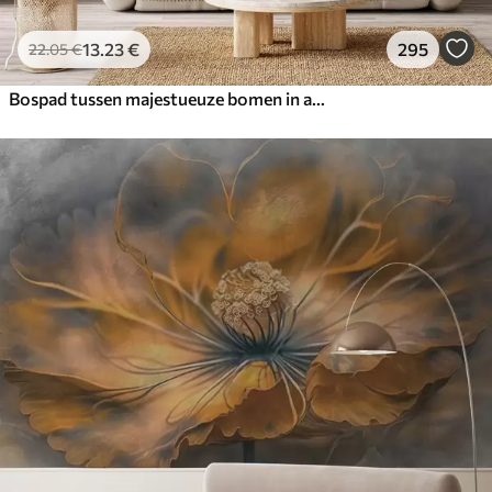
13
.23
€
295
22
.05
€
Bospad tussen majestueuze bomen in aquarelstijl