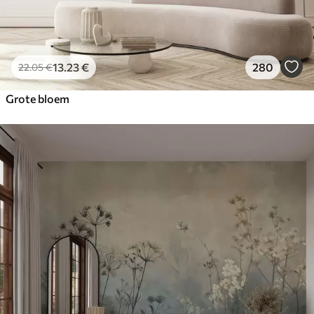
13
.23
€
280
22
.05
€
Grote bloem