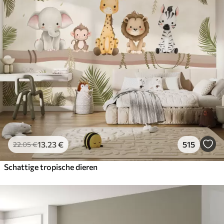
13
.23
€
515
22
.05
€
Schattige tropische dieren