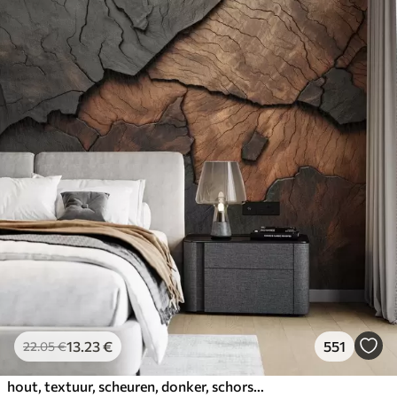
13
.23
€
551
22
.05
€
hout, textuur, scheuren, donker, schors, oppervlak