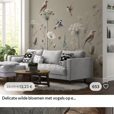
13
.23
€
653
22
.05
€
Delicate wilde bloemen met vogels op een beige achtergrond