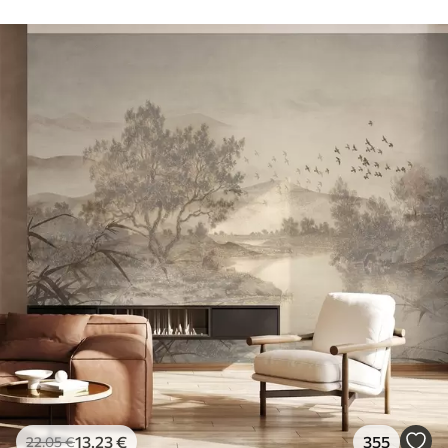
13
.23
€
355
22
.05
€