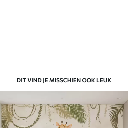
Standaard
45
.00
27
.00
€
/m²
Premium
56
.67
34
.00
€
/m²
Premium vinyl
65
.00
39
.00
€
/m²
DIT VIND JE MISSCHIEN OOK LEUK
Peel and Stick
81
.65
48
.99
€
/m²