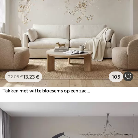
13
.23
€
105
22
.05
€
Takken met witte bloesems op een zachte beige achtergrond