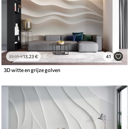
13
.23
€
41
22
.05
€
3D witte en grijze golven