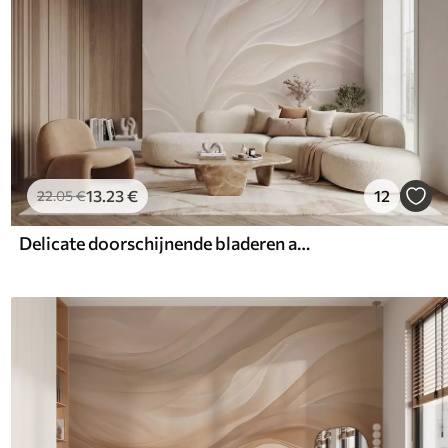
13
.23
€
12
22
.05
€
Delicate doorschijnende bladeren aan een tak