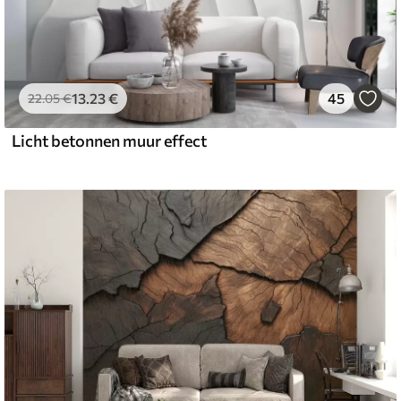
13
.23
€
45
22
.05
€
Licht betonnen muur effect