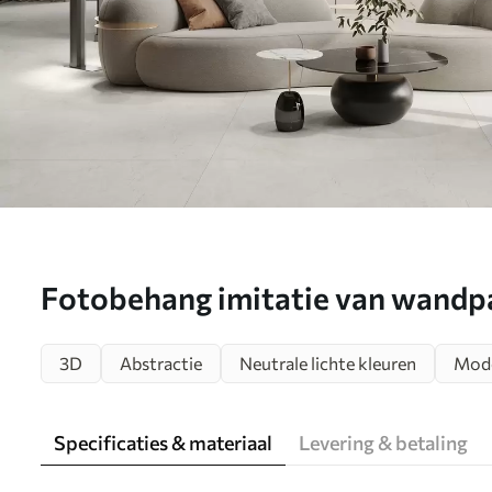
Fotobehang imitatie van wandpa
tinten N° w04169
3D
Abstractie
Neutrale lichte kleuren
Mod
Specificaties & materiaal
Levering & betaling