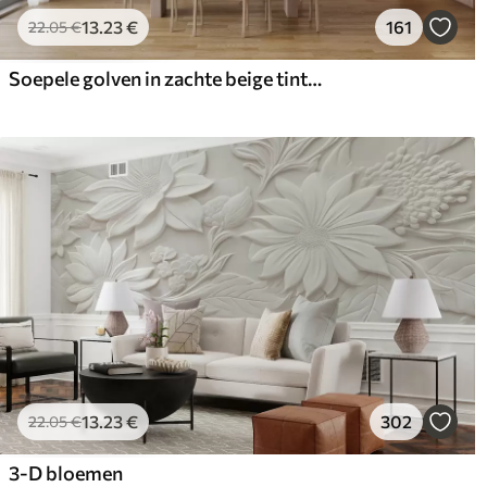
13
.23
€
161
22
.05
€
Soepele golven in zachte beige tinten in aquarelstijl
13
.23
€
302
22
.05
€
3-D bloemen