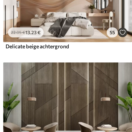
13
.23
€
55
22
.05
€
Delicate beige achtergrond