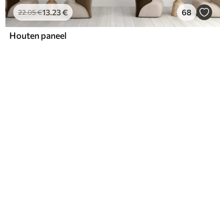
13
.23
€
68
22
.05
€
Houten paneel