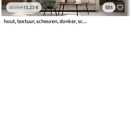
13
.23
€
551
22
.05
€
hout, textuur, scheuren, donker, schors, oppervlak