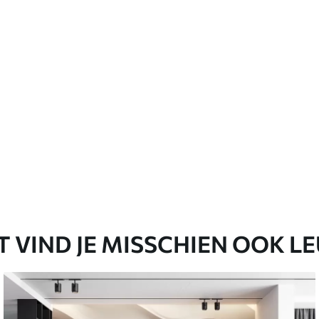
emium
67
34
.00
€
/m²
l and Stick
65
48
.99
€
/m²
T VIND JE MISSCHIEN OOK L