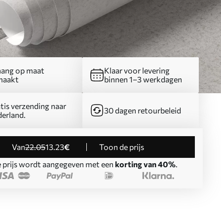
ang op maat
Klaar voor levering
maakt
binnen 1–3 werkdagen
tis verzending naar
30 dagen retourbeleid
erland.
Van
22
.05
13
.23
€
Toon de prijs
 prijs wordt aangegeven met een
korting van 40%
.