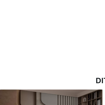
Toepassingsmethode
Naadloze toepassing
Beschikbare materialen
Standaard
Pr
45
.00
56
.
27
.00
€
/m²
Premium vinyl
Pee
65
.00
81
.
39
.00
€
/m²
DI