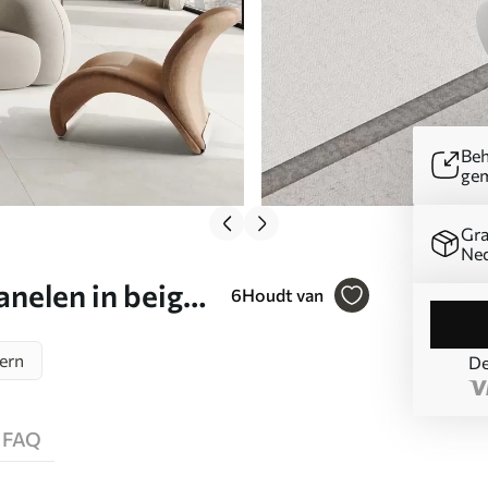
Beh
ge
Gra
Ned
nelen in beige
6
Houdt van
ern
De
FAQ