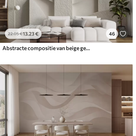
13
.23
€
46
22
.05
€
Abstracte compositie van beige geometrische vormen