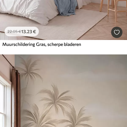
13
.23
€
22
.05
€
Muurschildering Gras, scherpe bladeren