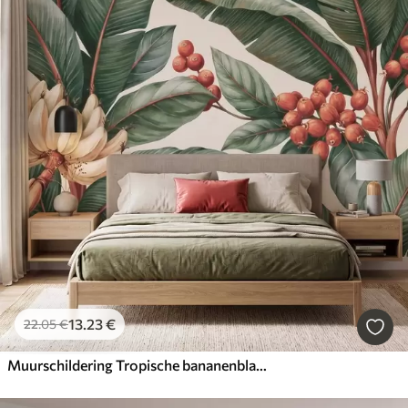
13
.23
€
22
.05
€
Muurschildering Tropische bananenbladeren met trossen rode koffiebessen, in aquarelstijl