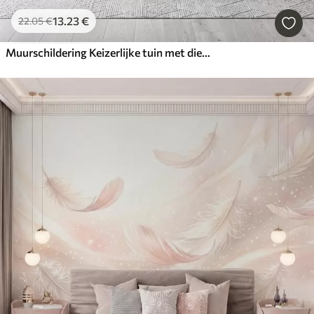
13
.23
€
22
.05
€
Muurschildering Keizerlijke tuin met dieren in oosterse stijl — aap, luipaard, tijger, pauw en reiger