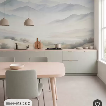
13
.23
€
22
.05
€