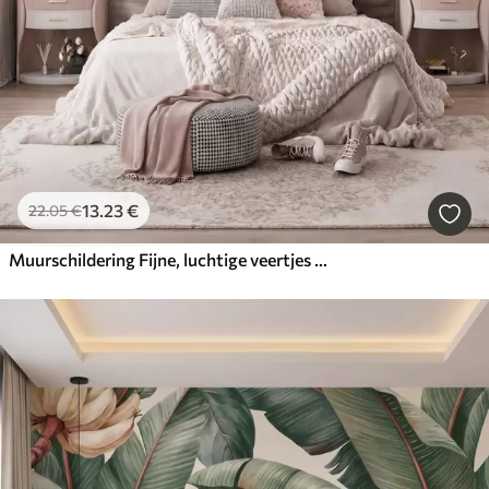
13
.23
€
22
.05
€
Muurschildering Fijne, luchtige veertjes in een perzikroze waas met een glans