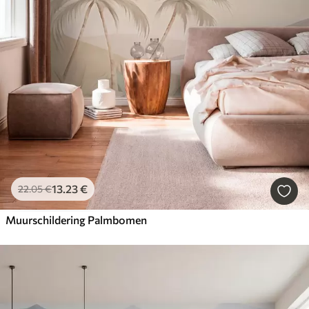
13
.23
€
22
.05
€
Muurschildering Palmbomen