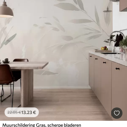
13
.23
€
22
.05
€
Muurschildering Gras, scherpe bladeren