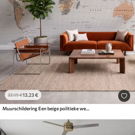
13
.23
€
22
.05
€
Muurschildering Een beige politieke wereldkaart met vlaggen in het Engels