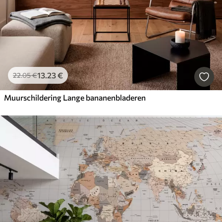
13
.23
€
22
.05
€
Muurschildering Lange bananenbladeren