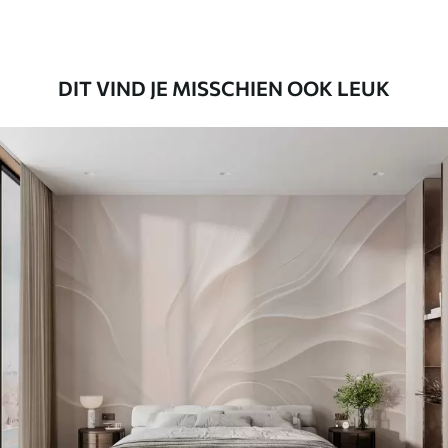
Premium vinyl
65
.00
39
.00
€
/m²
DIT VIND JE MISSCHIEN OOK LEUK
Peel and Stick
81
.65
48
.99
€
/m²