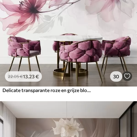
13
.23
€
30
22
.05
€
Delicate transparante roze en grijze bloemen met zachte, onscherpe bloemblaadjes op witte achtergrond