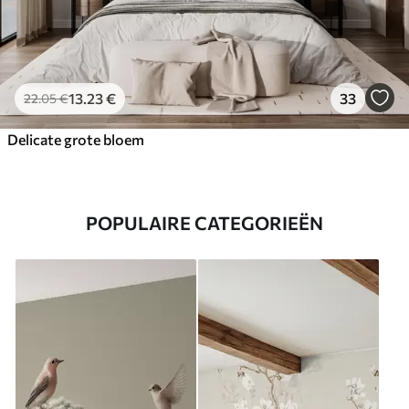
13
.23
€
33
22
.05
€
Delicate grote bloem
POPULAIRE CATEGORIEËN