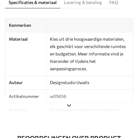
Specificaties & materiaal
Levering & betaling
FAQ
Kenmerken
Materiaal
Kies uit drie hoogwaardige materialen,
elk geschikt voor verschillende ruimtes
en budgetten. Meer informatie vind je
hieronder of tijdens het
aanpassingsproces.
Auteur
Designstudio Uwalls
Artikelnummer
w05656
Productie
Op bestelling gedrukt en geleverd in
rollen tot 50 cm breed.
Aanvullend
Beschikbaar met Vernislaag en/of
BEOORDELINGEN OVER PRODUCT