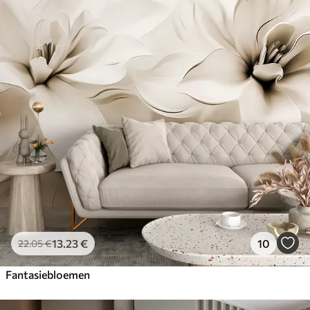
13
.23
€
10
22
.05
€
Fantasiebloemen