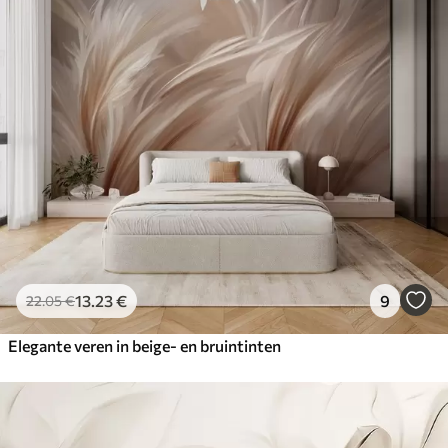
13
.23
€
9
22
.05
€
Elegante veren in beige- en bruintinten