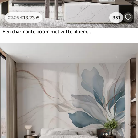
13
.23
€
351
22
.05
€
Een charmante boom met witte bloemen tegen de achtergrond van wolken in een interessante stijl in delicate warme kleuren