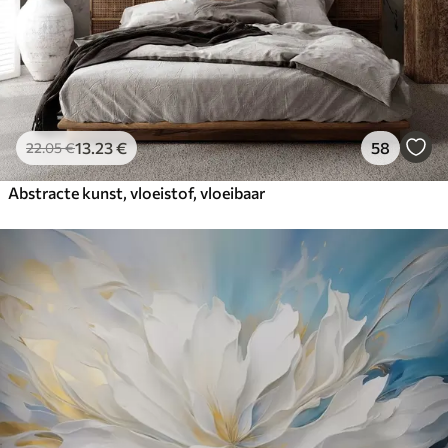
13
.23
€
58
22
.05
€
Abstracte kunst, vloeistof, vloeibaar