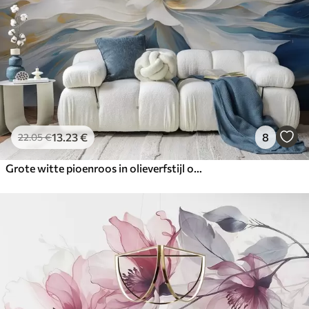
13
.23
€
8
22
.05
€
Grote witte pioenroos in olieverfstijl op een blauw-gele achtergrond