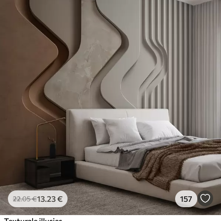
13
.23
€
157
22
.05
€
Texturale illusies