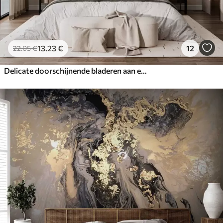
13
.23
€
12
22
.05
€
Delicate doorschijnende bladeren aan een tak