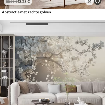
13
.23
€
91
22
.05
€
Abstractie met zachte golven