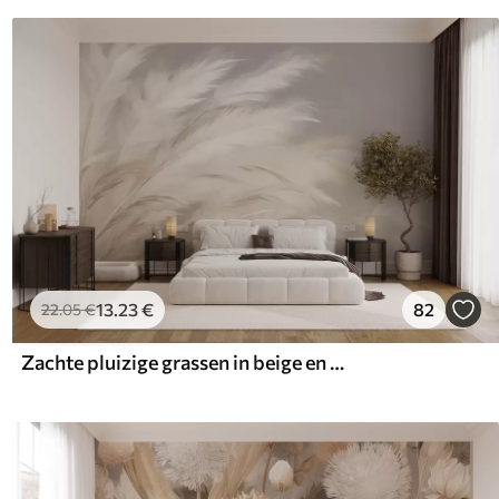
13
.23
€
82
22
.05
€
Zachte pluizige grassen in beige en grijs