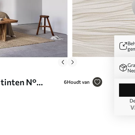
Beh
ge
Gra
Ned
tinten N°
6
Houdt van
De