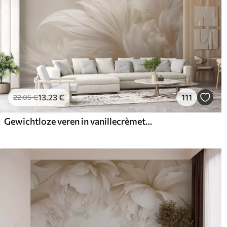
13
.23
€
111
22
.05
€
Gewichtloze veren in vanillecrèmetinten