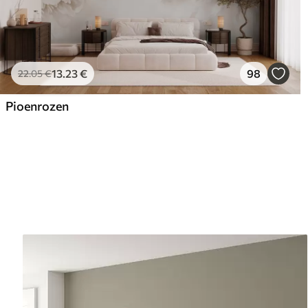
13
.23
€
98
22
.05
€
Pioenrozen