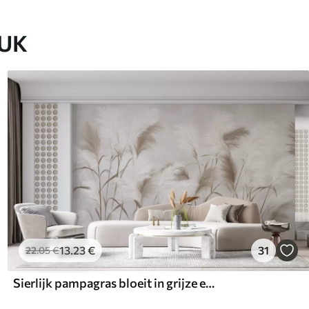
EUK
13
.23
€
31
22
.05
€
Sierlijk pampagras bloeit in grijze en bruine tinten