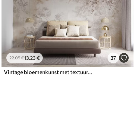
13
.23
€
37
22
.05
€
Vintage bloemenkunst met textuur, met illustraties van delicate tuinbloemen en bladeren in tekenstijl, in zachte pastelbeige en sepia tinten