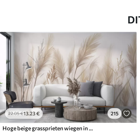
DI
13
.23
€
215
22
.05
€
Hoge beige grassprieten wiegen in de wind tegen een zachte, lichte achtergrond