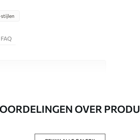
stijlen
FAQ
aterialen, elk geschikt voor verschillende
nformatie vind je hieronder of tijdens het
OORDELINGEN OVER PROD