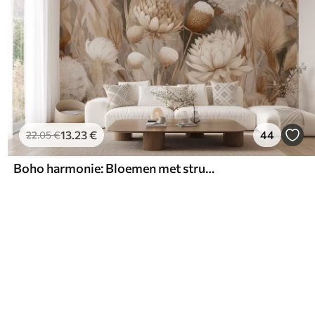
13
.23
€
44
22
.05
€
Boho harmonie: Bloemen met structuur in beige en crèmetinten