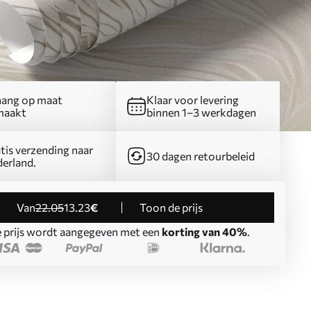
ang op maat
Klaar voor levering
maakt
binnen 1–3 werkdagen
tis verzending naar
30 dagen retourbeleid
erland.
Van
22
.05
13
.23
€
Toon de prijs
 prijs wordt aangegeven met een
korting van 40%
.