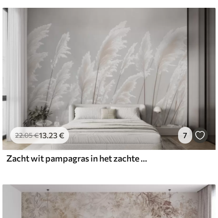
13
.23
€
7
22
.05
€
Zacht wit pampagras in het zachte ochtendlicht