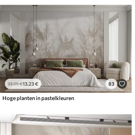
13
.23
€
83
22
.05
€
Hoge planten in pastelkleuren