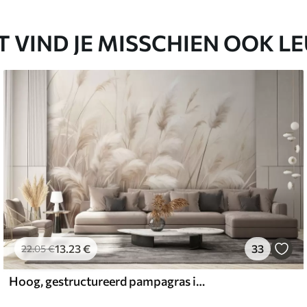
T VIND JE MISSCHIEN OOK L
13
.23
€
33
22
.05
€
Hoog, gestructureerd pampagras in zachte, warme, neutrale tinten, met een wazige, lichte achtergrond