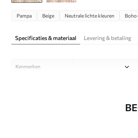
Pampa
Beige
Neutrale lichte kleuren
Boho-
Specificaties & materiaal
Levering & betaling
Kenmerken
Materiaal
Kies uit drie hoogwaardige m
ruimtes en budgetten. Meer i
aanpassingsproces.
BE
Auteur
Designstudio Uwalls
Artikelnummer
w09126