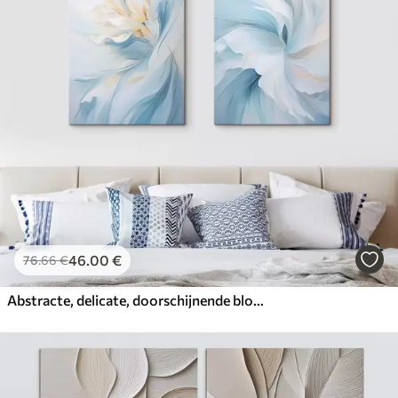
46
.00
€
76
.66
€
Abstracte, delicate, doorschijnende bloemblaadjes die naar binnen wervelen met zachte verlichting en een schilderachtige textuur.