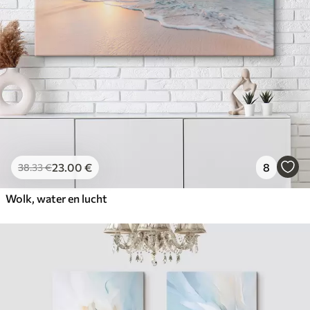
23
.00
€
8
38
.33
€
Wolk, water en lucht