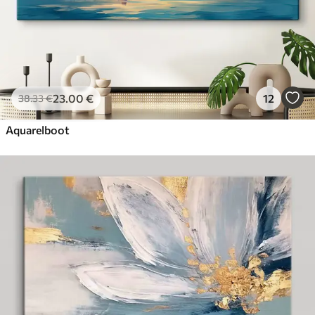
23
.00
€
12
38
.33
€
Aquarelboot