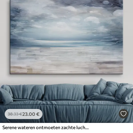
23
.00
€
38
.33
€
Serene wateren ontmoeten zachte luchten