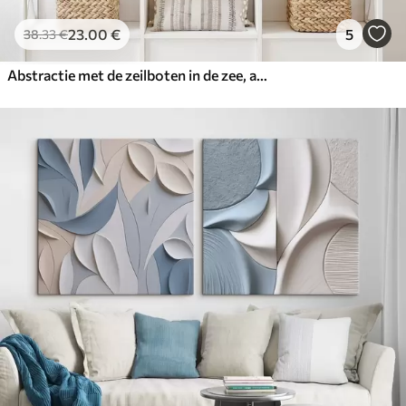
23
.00
€
5
38
.33
€
Abstractie met de zeilboten in de zee, acrylstijl, zonsondergang