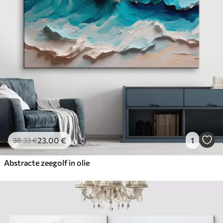
23
.00
€
1
38
.33
€
Abstracte zeegolf in olie