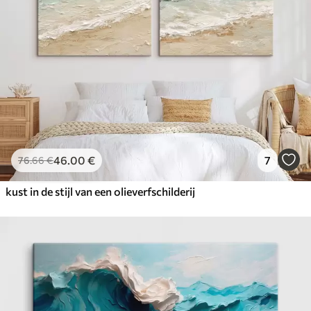
46
.00
€
7
76
.66
€
kust in de stijl van een olieverfschilderij