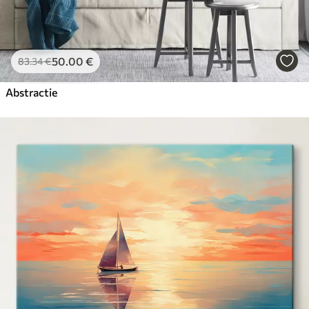
50
.00
€
83
.34
€
Abstractie