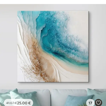
25
.00
€
17
41
.67
€