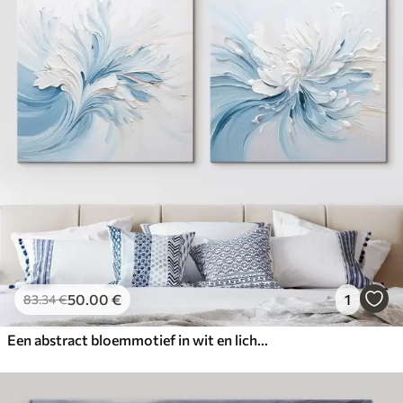
50
.00
€
1
83
.34
€
Een abstract bloemmotief in wit en lichtblauw met bloemblaadjes met textuur en wervelende lijnen