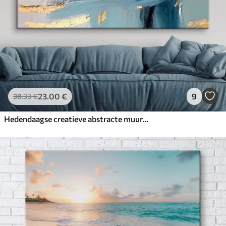
23
.00
€
9
38
.33
€
Hedendaagse creatieve abstracte muurkunst