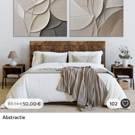
50
.00
€
102
83
.34
€
Abstractie