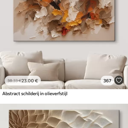
23
.00
€
367
38
.33
€
Abstract schilderij in olieverfstijl