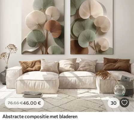
46
.00
€
30
76
.66
€
Abstracte compositie met bladeren