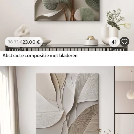
23
.00
€
41
38
.33
€
Abstracte compositie met bladeren