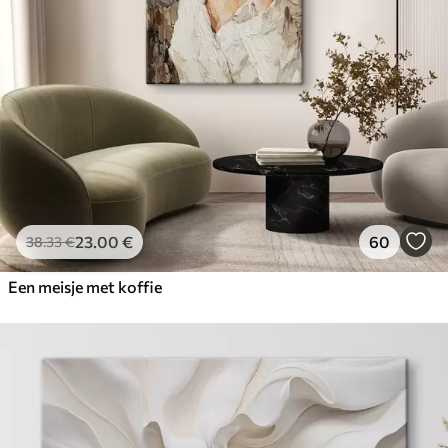
23
.00
€
60
38
.33
€
Een meisje met koffie