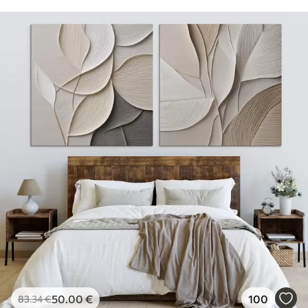
50
.00
€
100
83
.34
€