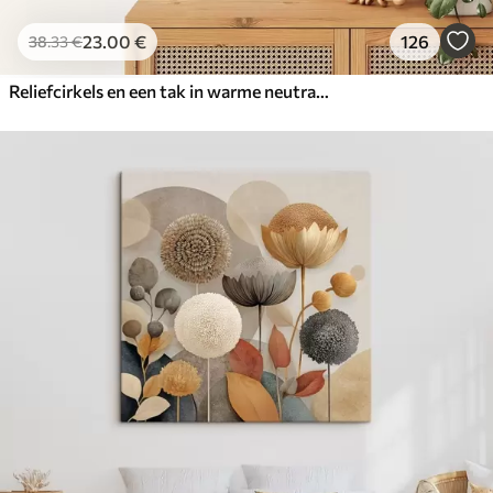
23
.00
€
126
38
.33
€
Reliefcirkels en een tak in warme neutrale tinten