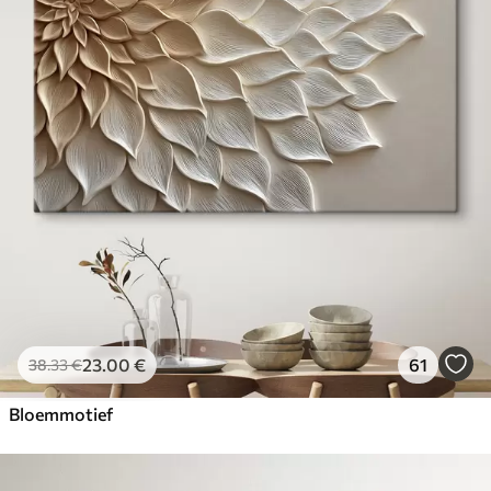
23
.00
€
61
38
.33
€
Bloemmotief