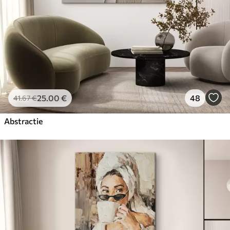
25
.00
€
48
41
.67
€
Abstractie