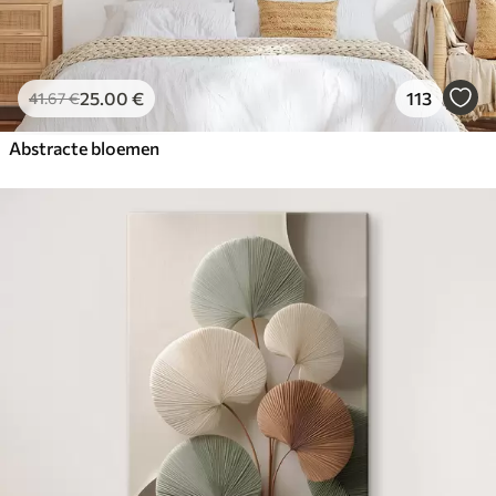
25
.00
€
113
41
.67
€
Abstracte bloemen