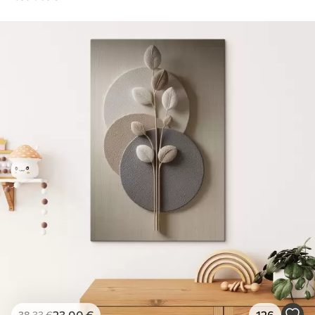
23
.00
€
126
38
.33
€