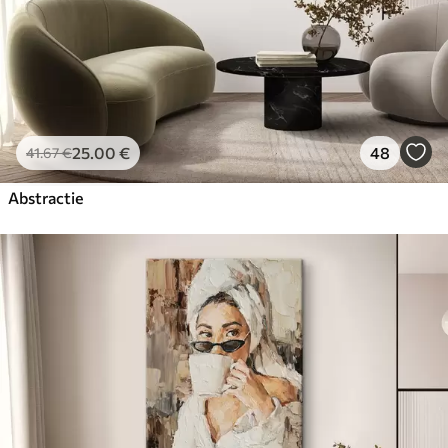
25
.00
€
48
41
.67
€
Abstractie