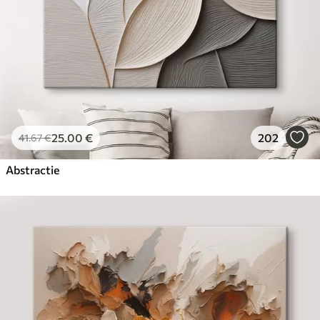
25
.00
€
202
41
.67
€
Abstractie