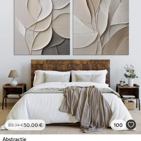
50
.00
€
100
83
.34
€
Abstractie