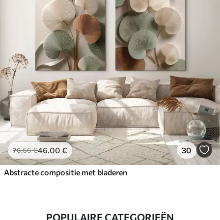
46
.00
€
30
76
.66
€
Abstracte compositie met bladeren
POPULAIRE CATEGORIEËN