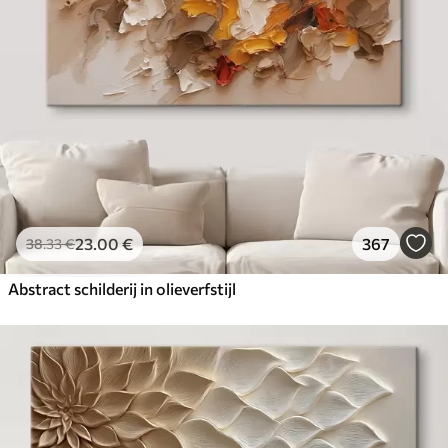
23
.00
€
367
38
.33
€
Abstract schilderij in olieverfstijl