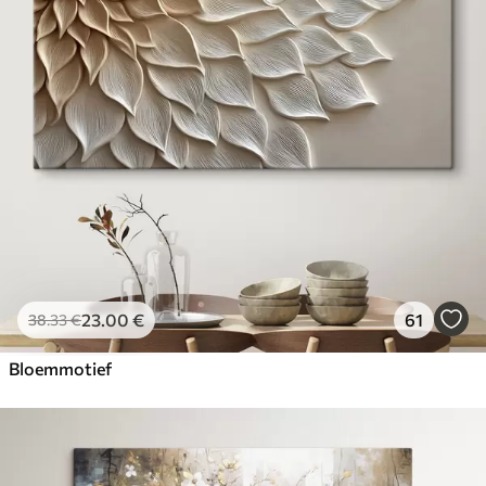
23
.00
€
61
38
.33
€
Bloemmotief