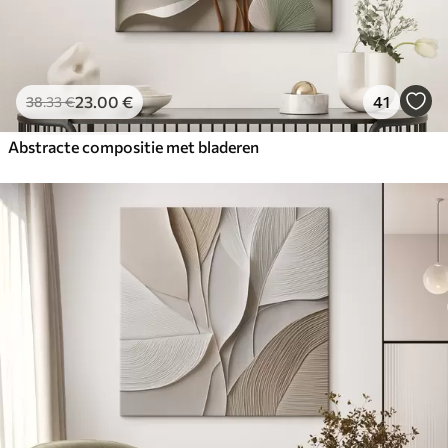
23
.00
€
41
38
.33
€
Abstracte compositie met bladeren