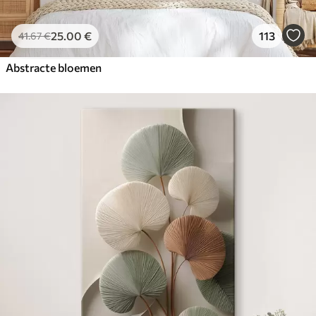
25
.00
€
113
41
.67
€
Abstracte bloemen