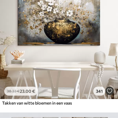
23
.00
€
341
38
.33
€
Takken van witte bloemen in een vaas