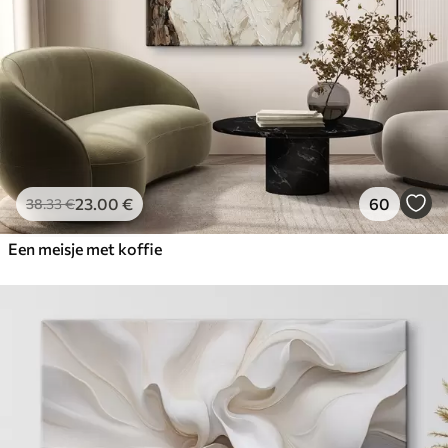
23
.00
€
60
38
.33
€
Een meisje met koffie