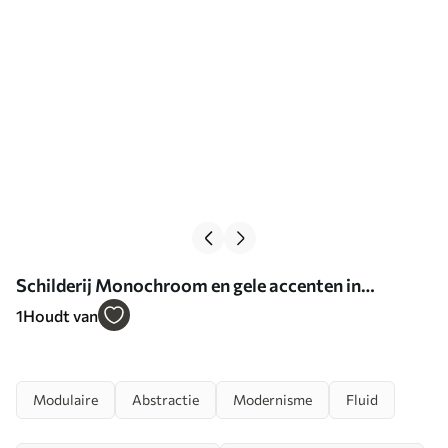
Schilderij Monochroom en gele accenten in
abstracte stijl Art. m00905
1
Houdt van
Modulaire
Abstractie
Modernisme
Fluid