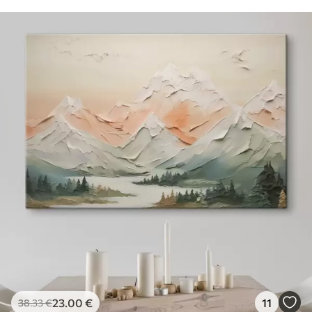
23
.00
€
11
38
.33
€