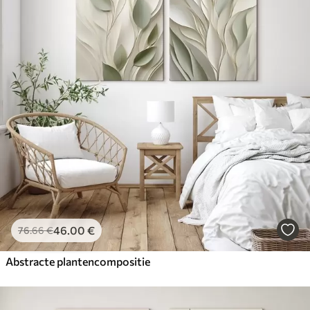
46
.00
€
76
.66
€
Abstracte plantencompositie