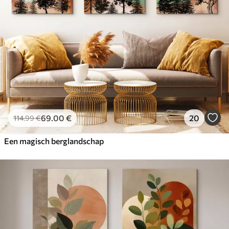
69
.00
€
20
114
.99
€
Een magisch berglandschap