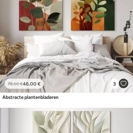
46
.00
€
3
76
.66
€
Abstracte plantenbladeren