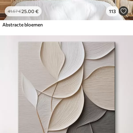
25
.00
€
113
41
.67
€
Abstracte bloemen