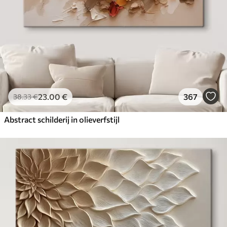
23
.00
€
367
38
.33
€
Abstract schilderij in olieverfstijl