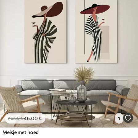
46
.00
€
1
76
.66
€
Meisje met hoed