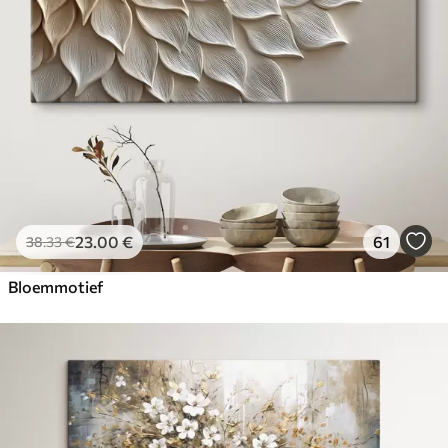
23
.00
€
61
38
.33
€
Bloemmotief