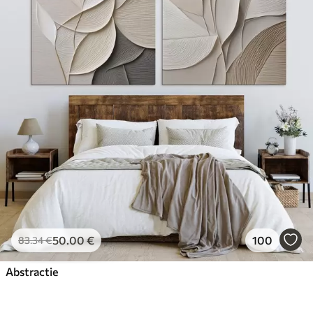
50
.00
€
100
83
.34
€
Abstractie