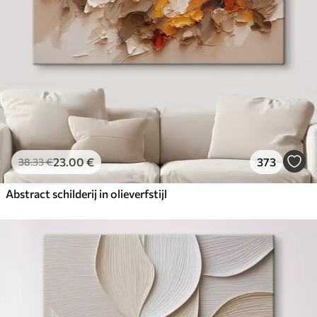
23
.00
€
373
38
.33
€
Abstract schilderij in olieverfstijl