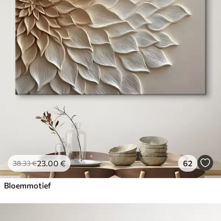
23
.00
€
62
38
.33
€
Bloemmotief