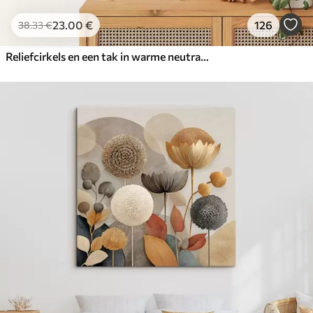
23
.00
€
126
38
.33
€
Reliefcirkels en een tak in warme neutrale tinten