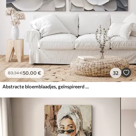
50
.00
€
32
83
.34
€
Abstracte bloemblaadjes, geïnspireerd op de schilderkunst