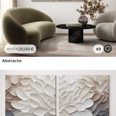
25
.00
€
49
41
.67
€
Abstractie