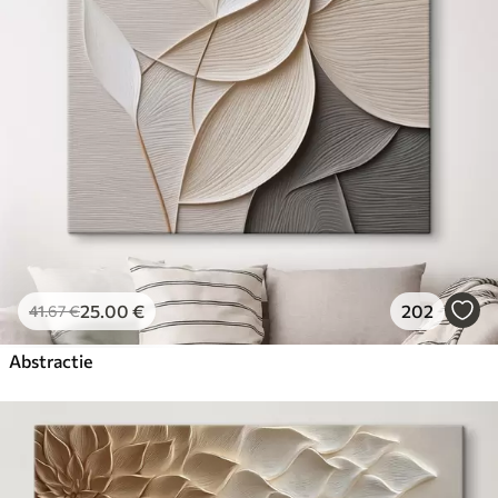
25
.00
€
202
41
.67
€
Abstractie