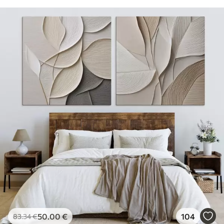
50
.00
€
104
83
.34
€