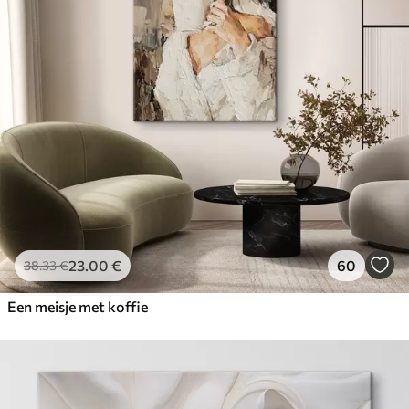
23
.00
€
60
38
.33
€
Een meisje met koffie