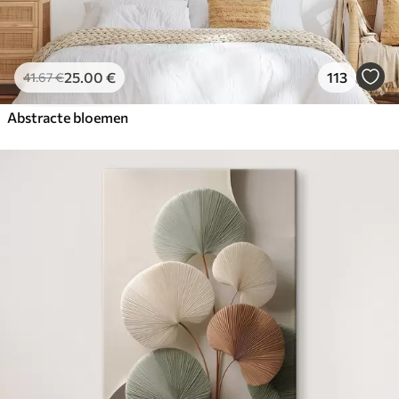
25
.00
€
113
41
.67
€
Abstracte bloemen