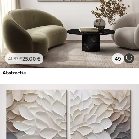
25
.00
€
49
41
.67
€
Abstractie