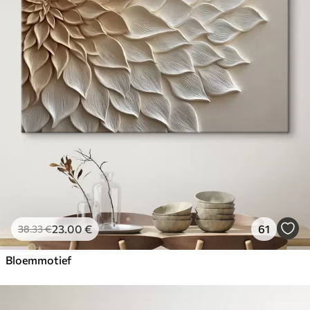
23
.00
€
61
38
.33
€
Bloemmotief