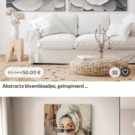
50
.00
€
32
83
.34
€
Abstracte bloemblaadjes, geïnspireerd op de schilderkunst