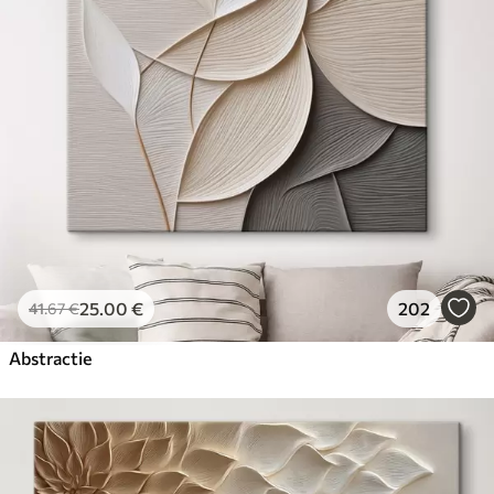
25
.00
€
202
41
.67
€
Abstractie