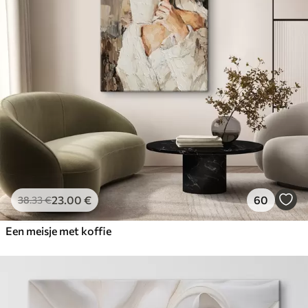
23
.00
€
60
38
.33
€
Een meisje met koffie