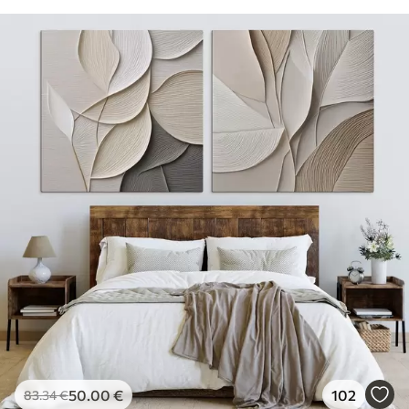
50
.00
€
102
83
.34
€