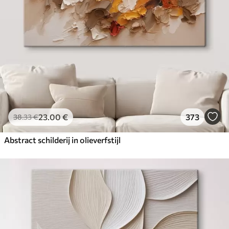
23
.00
€
373
38
.33
€
Abstract schilderij in olieverfstijl