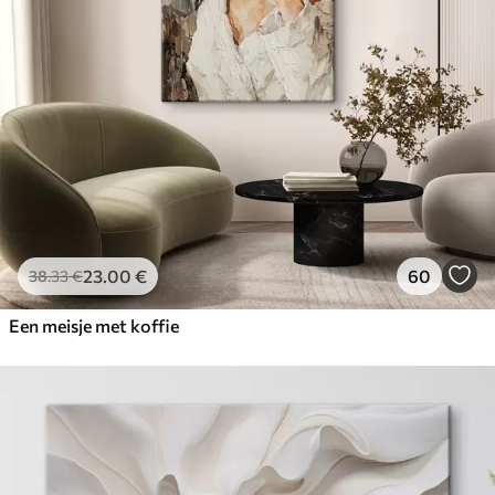
23
.00
€
60
38
.33
€
Een meisje met koffie