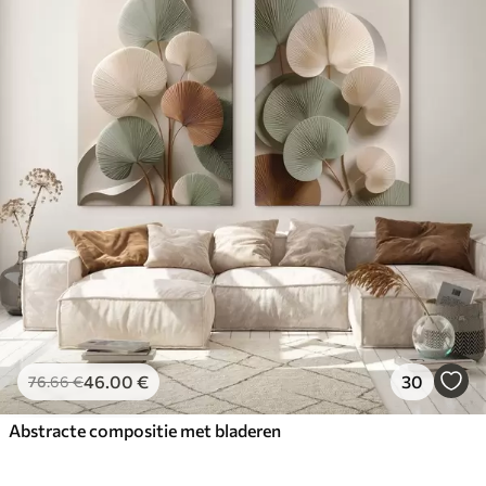
46
.00
€
30
76
.66
€
Abstracte compositie met bladeren