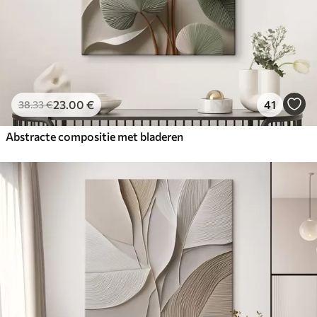
23
.00
€
41
38
.33
€
Abstracte compositie met bladeren