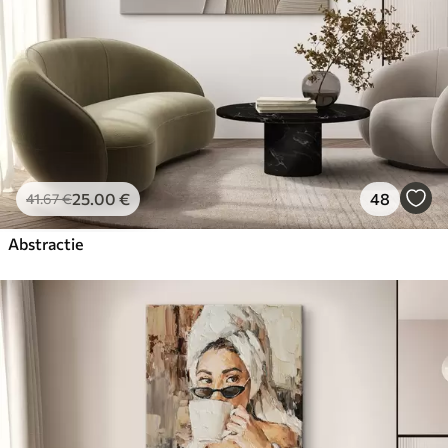
25
.00
€
48
41
.67
€
Abstractie