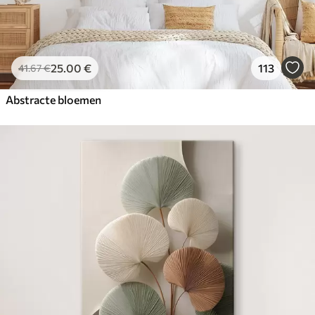
25
.00
€
113
41
.67
€
Abstracte bloemen