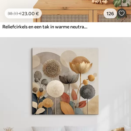
23
.00
€
126
38
.33
€
Reliefcirkels en een tak in warme neutrale tinten