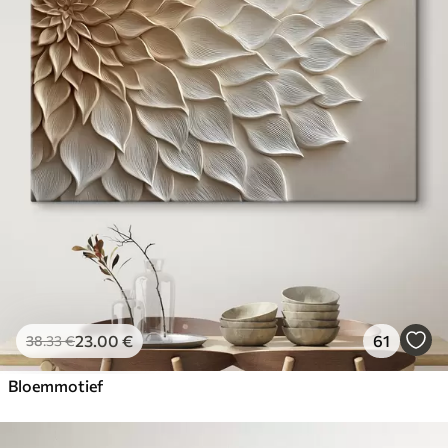
23
.00
€
61
38
.33
€
Bloemmotief