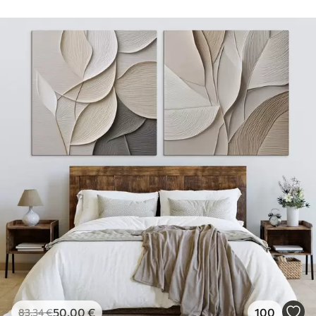
50
.00
€
100
83
.34
€