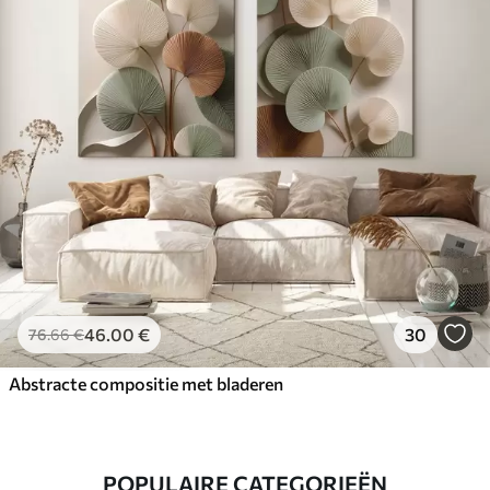
46
.00
€
30
76
.66
€
Abstracte compositie met bladeren
POPULAIRE CATEGORIEËN