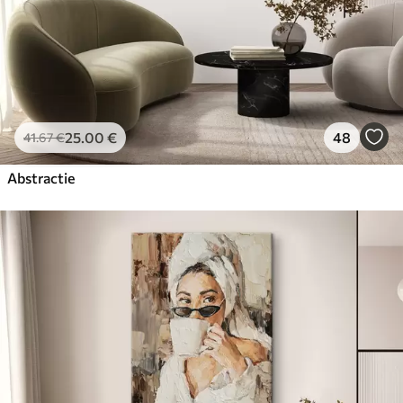
25
.00
€
48
41
.67
€
Abstractie