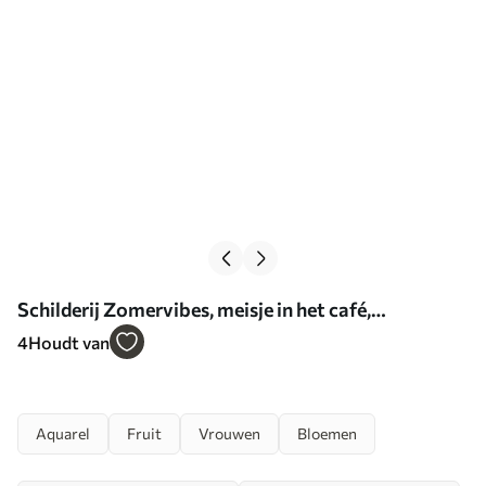
Schilderij Zomervibes, meisje in het café,
limoncello, Italië, aquarelstijl Art. s44505
4
Houdt van
Aquarel
Fruit
Vrouwen
Bloemen