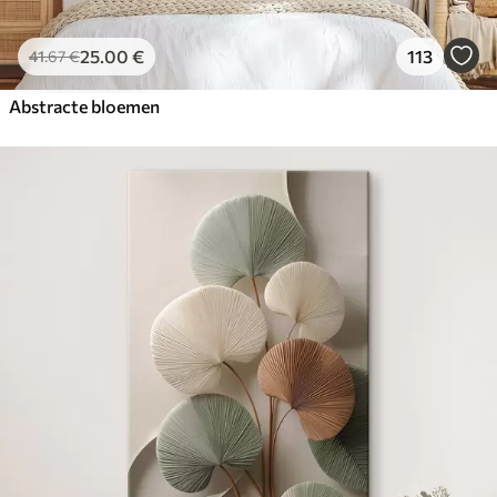
25
.00
€
113
41
.67
€
Abstracte bloemen