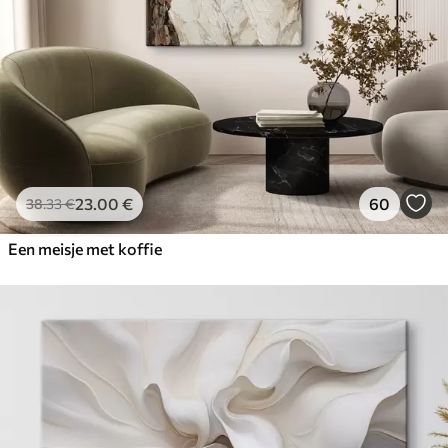
23
.00
€
60
38
.33
€
Een meisje met koffie