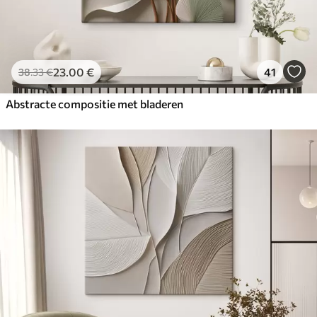
23
.00
€
41
38
.33
€
Abstracte compositie met bladeren