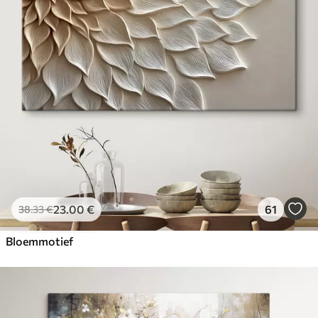
23
.00
€
61
38
.33
€
Bloemmotief