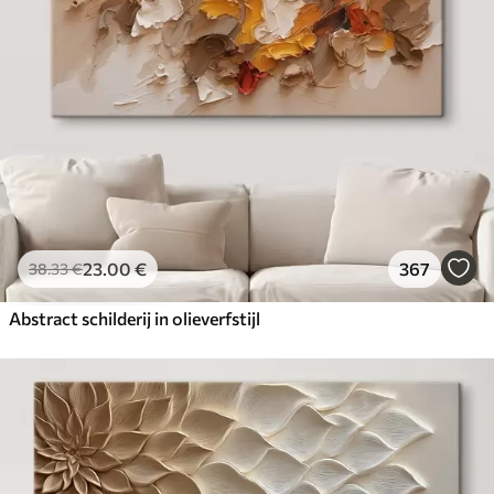
23
.00
€
367
38
.33
€
Abstract schilderij in olieverfstijl