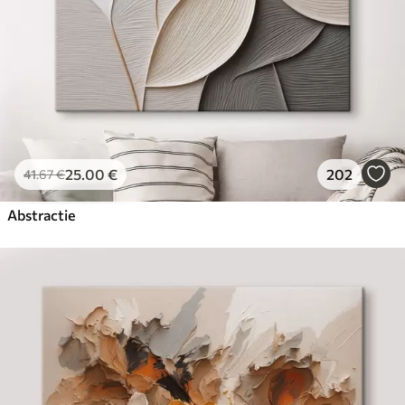
25
.00
€
202
41
.67
€
Abstractie