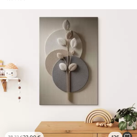
23
.00
€
126
38
.33
€