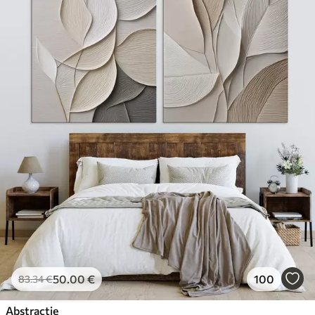
50
.00
€
100
83
.34
€
Abstractie