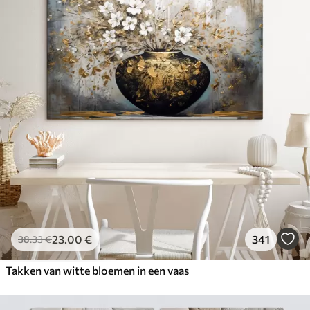
23
.00
€
341
38
.33
€
Takken van witte bloemen in een vaas