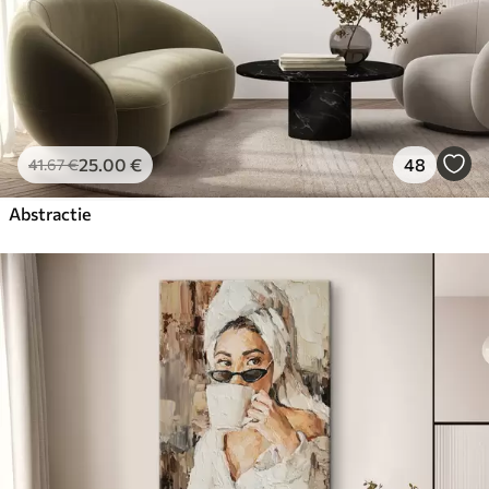
25
.00
€
48
41
.67
€
Abstractie