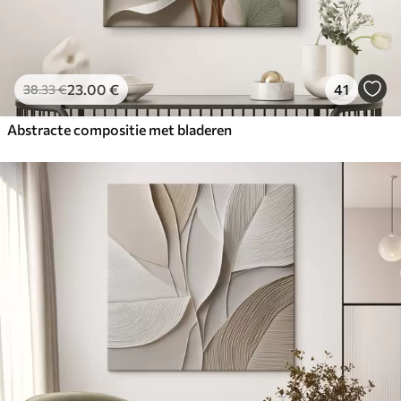
23
.00
€
41
38
.33
€
Abstracte compositie met bladeren