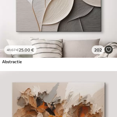
25
.00
€
202
41
.67
€
Abstractie