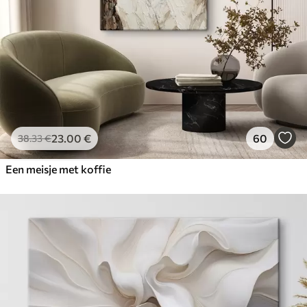
23
.00
€
60
38
.33
€
Een meisje met koffie