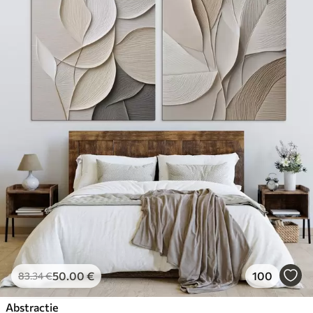
50
.00
€
100
83
.34
€
Abstractie