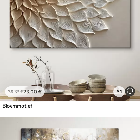
23
.00
€
61
38
.33
€
Bloemmotief