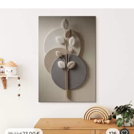
23
.00
€
126
38
.33
€