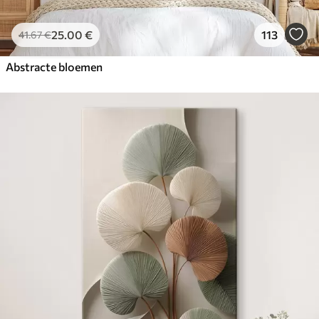
25
.00
€
113
41
.67
€
Abstracte bloemen