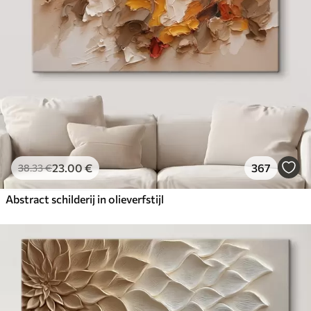
23
.00
€
367
38
.33
€
Abstract schilderij in olieverfstijl