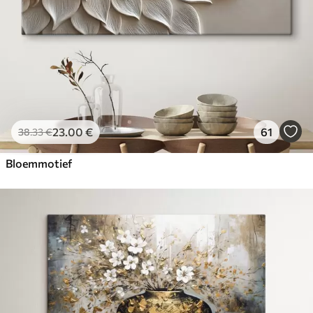
23
.00
€
61
38
.33
€
Bloemmotief