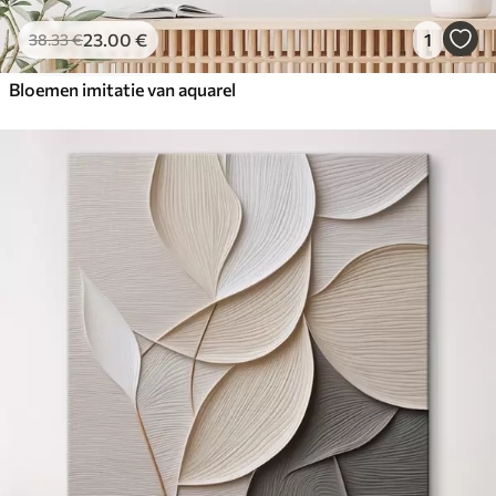
23
.00
€
1
38
.33
€
Bloemen imitatie van aquarel