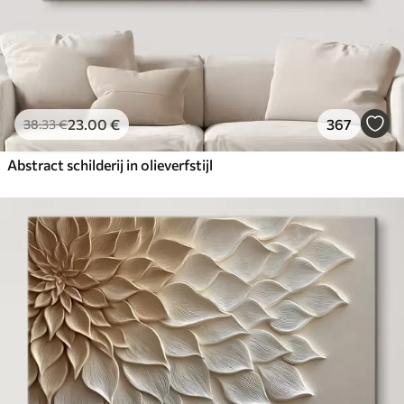
23
.00
€
367
38
.33
€
Abstract schilderij in olieverfstijl