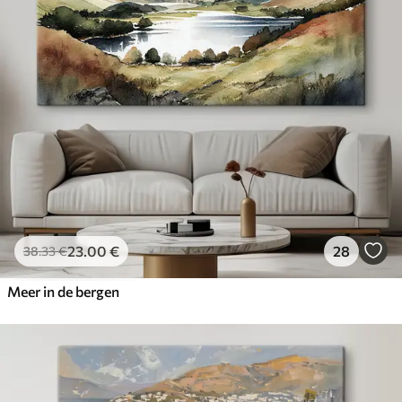
✓
Milieuvriendelijk materiaal
23
.00
€
28
38
.33
€
Meer in de bergen