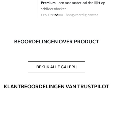
Premium
- een mat materiaal dat lijkt op
schildersdoeken.
Eco-Premium
- hoogwaardig canvas
gemaakt van 100% katoen.
Auteur
UWALLS
BEOORDELINGEN OVER PRODUCT
Artikelnummer
s45940
Daarnaast
Je kunt een laklaag aanbrengen.
BEKIJK ALLE GALERIJ
Beschikbare materialen
Standaard
KLANTBEOORDELINGEN VAN TRUSTPILOT
Van
23
.00
€
✓
Levendige, rijke kleuren
✓
Lichtbestendig
✓
Veilige, geurloze inkt