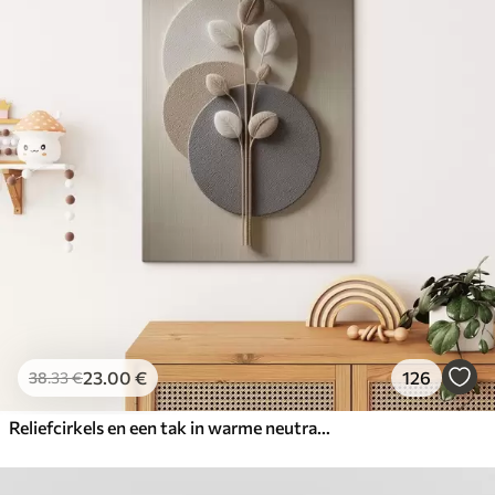
23
.00
€
126
38
.33
€
Reliefcirkels en een tak in warme neutrale tinten