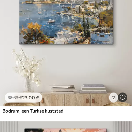
23
.00
€
2
38
.33
€
Bodrum, een Turkse kuststad