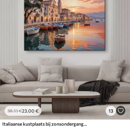
23
.00
€
13
38
.33
€
Italiaanse kustplaats bij zonsondergang, met kleurrijke gebouwen langs de waterkant en boten die in het kalme water dobberen