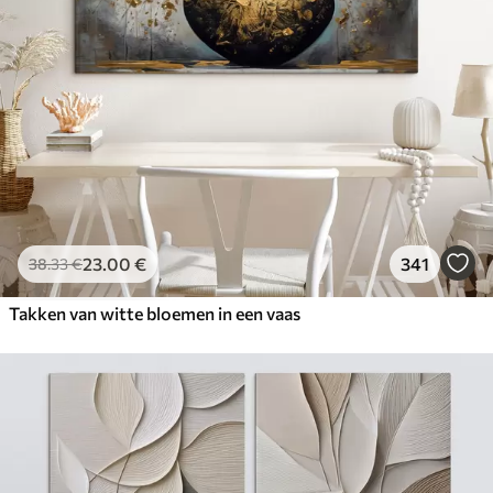
23
.00
€
341
38
.33
€
Takken van witte bloemen in een vaas