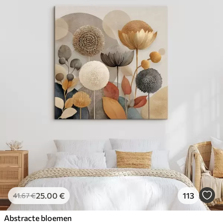
25
.00
€
113
41
.67
€
Abstracte bloemen