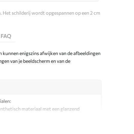
. Het schilderij wordt opgespannen op een 2 cm
FAQ
en kunnen enigszins afwijken van de afbeeldingen
lingen van je beeldscherm en van de
ialen:
synthetisch materiaal met een glanzend
l dat lijkt op schildersdoeken.
g canvas gemaakt van 100% katoen.