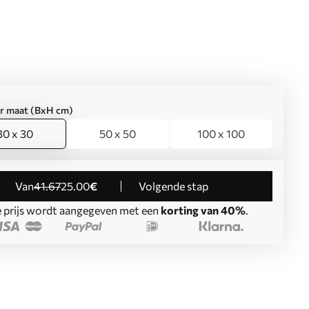
er maat (BxH cm)
30 x 30
50 x 50
100 x 100
Van
41
.67
25
.00
€
Volgende stap
 prijs wordt aangegeven met een
korting van 40%
.