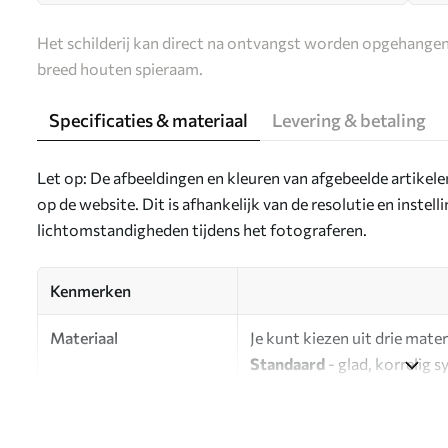
Het schilderij kan direct na ontvangst worden opgehangen
breed houten spieraam.
Specificaties & materiaal
Levering & betaling
Let op: De afbeeldingen en kleuren van afgebeelde artikel
op de website. Dit is afhankelijk van de resolutie en instel
lichtomstandigheden tijdens het fotograferen.
Kenmerken
Materiaal
Je kunt kiezen uit drie mater
Standaard
- glad, korrelig 
oppervlak.
Premium
- een mat materiaa
Eco-Premium
- hoogwaardi