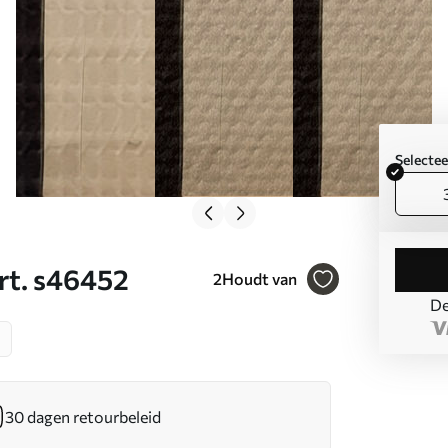
Selecte
Art. s46452
2
Houdt van
De
30 dagen retourbeleid