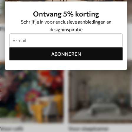
Ontvang 5% korting
Schrijf je in voor exclusieve aanbiedingen en
Pop art
Hugge
designinspiratie
RAUMTYP
ABONNEREN
Voor café
Voor slaapkamer