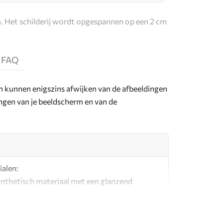
. Het schilderij wordt opgespannen op een 2 cm
FAQ
en kunnen enigszins afwijken van de afbeeldingen
lingen van je beeldscherm en van de
ialen:
synthetisch materiaal met een glanzend
l dat lijkt op schildersdoeken.
g canvas gemaakt van 100% katoen.