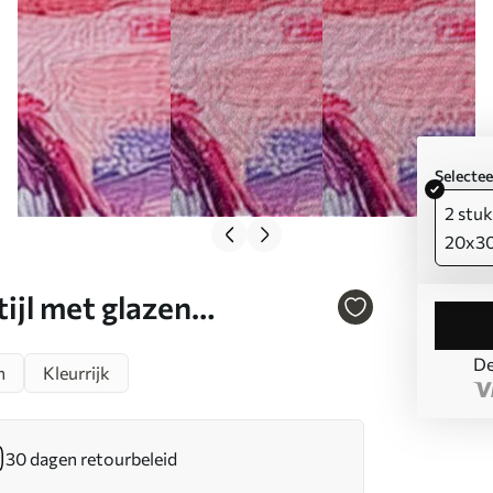
Selecte
2 stuk
20x3
tijl met glazen
illen, roze kleuren Art.
De
n
Kleurrijk
30 dagen retourbeleid