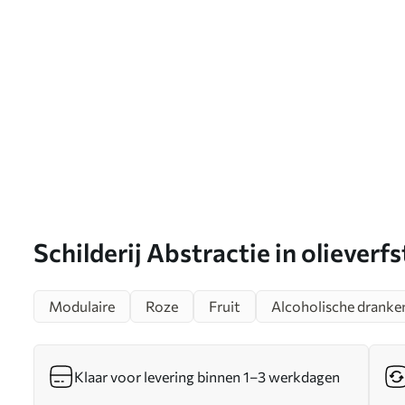
Schilderij Abstractie in olieverfs
champagne, citroenen en zonnebr
Modulaire
Roze
Fruit
Alcoholische dranke
m00444
Klaar voor levering binnen 1–3 werkdagen