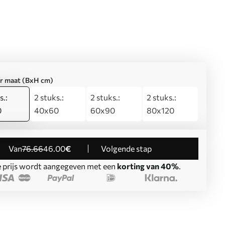
er maat (BxH cm)
s.:
2 stuks.:
2 stuks.:
2 stuks.:
0
40x60
60x90
80x120
Van
76
.66
46
.00
€
Volgende stap
 prijs wordt aangegeven met een
korting van 40%
.