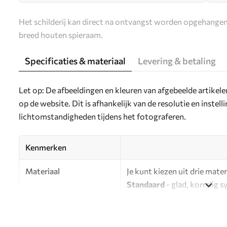
Het schilderij kan direct na ontvangst worden opgehangen
breed houten spieraam.
Specificaties & materiaal
Levering & betaling
Let op: De afbeeldingen en kleuren van afgebeelde artikel
op de website. Dit is afhankelijk van de resolutie en instel
lichtomstandigheden tijdens het fotograferen.
Kenmerken
Materiaal
Je kunt kiezen uit drie mater
Standaard
- glad, korrelig 
oppervlak.
Premium
- een mat materiaa
Eco-Premium
- hoogwaardi