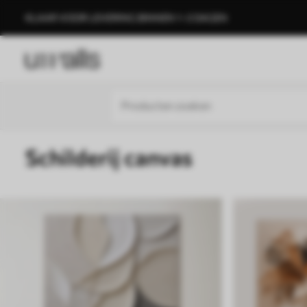
KLAAR VOOR LEVERING BINNEN 1–3 DAGEN
Schilderij canvas