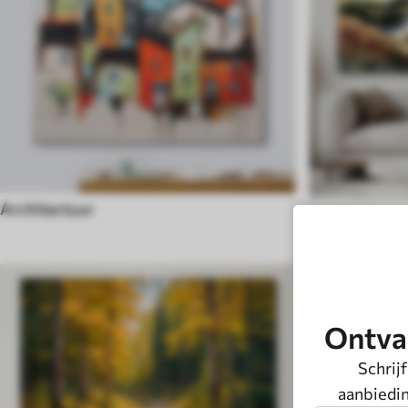
Architectuur
Aquarel
Ontva
Schrijf
aanbiedin