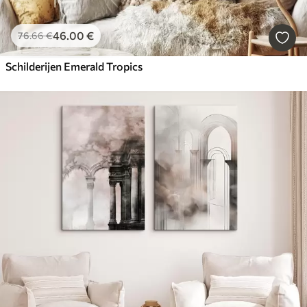
46
.00
€
76
.66
€
Schilderijen Emerald Tropics