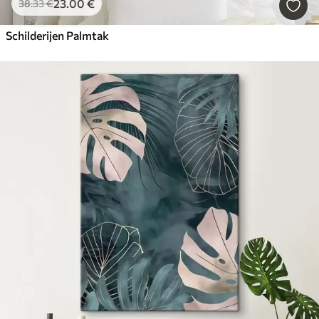
23
.00
€
38
.33
€
Schilderijen Palmtak