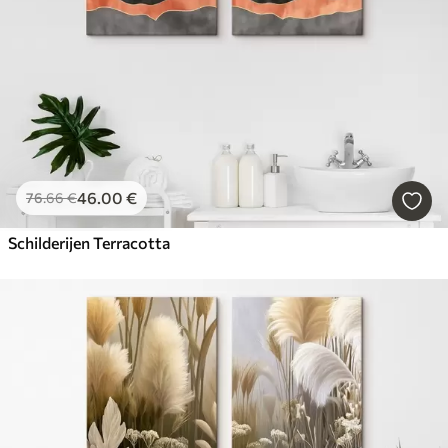
46
.00
€
76
.66
€
Schilderijen Terracotta