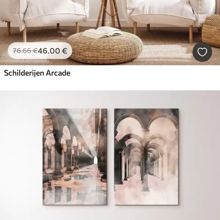
46
.00
€
76
.66
€
Schilderijen Arcade