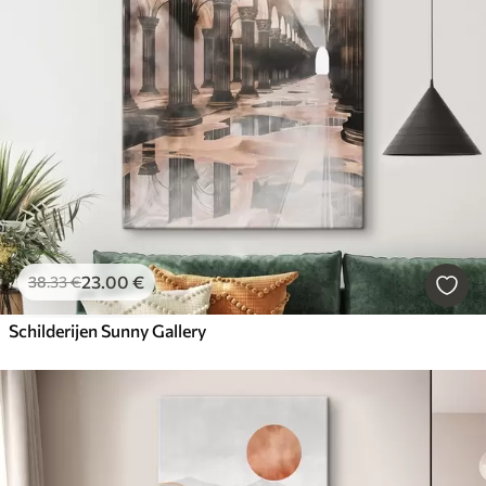
23
.00
€
38
.33
€
Schilderijen Sunny Gallery