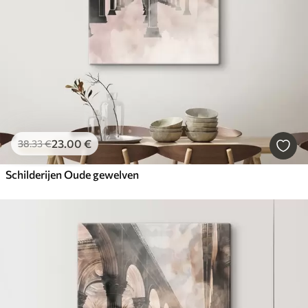
23
.00
€
38
.33
€
Schilderijen Oude gewelven