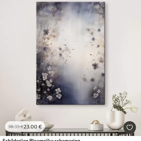
23
.00
€
38
.33
€
Schilderijen Bloemrijke schemering