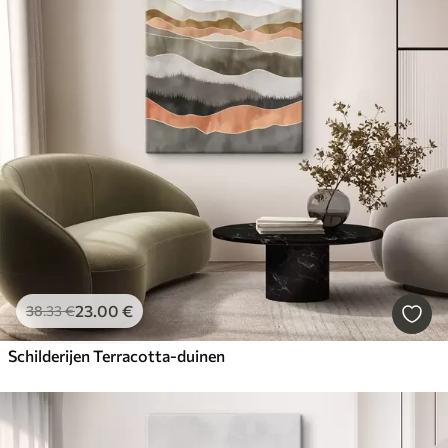
23
.00
€
38
.33
€
Schilderijen Terracotta-duinen