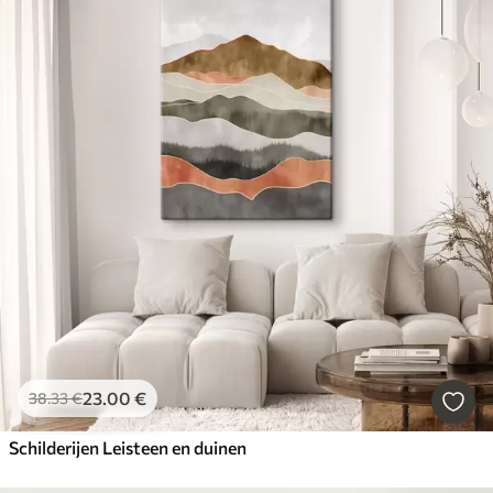
23
.00
€
38
.33
€
Schilderijen Leisteen en duinen