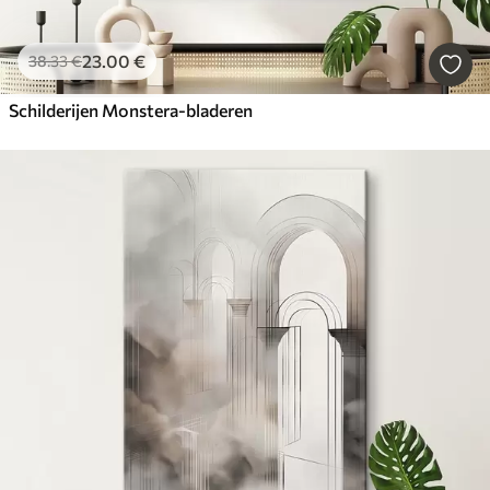
23
.00
€
38
.33
€
Schilderijen Monstera-bladeren