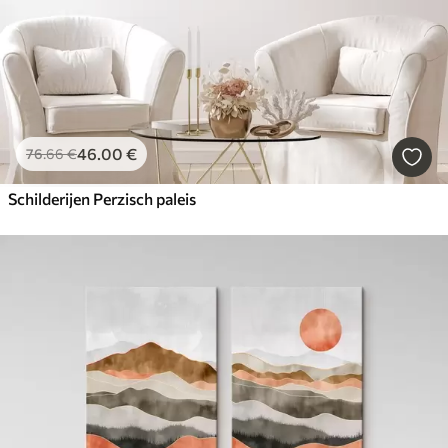
46
.00
€
76
.66
€
Schilderijen Perzisch paleis