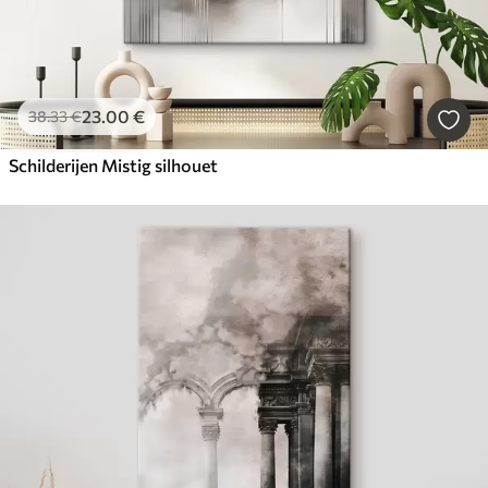
23
.00
€
38
.33
€
Schilderijen Mistig silhouet