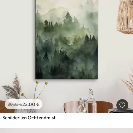
23
.00
€
38
.33
€
Schilderijen Ochtendmist