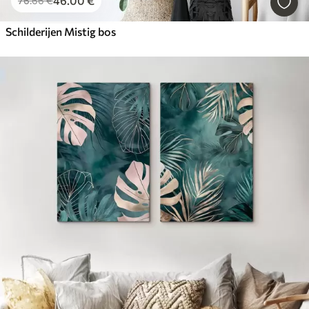
46
.00
€
76
.66
€
Schilderijen Mistig bos