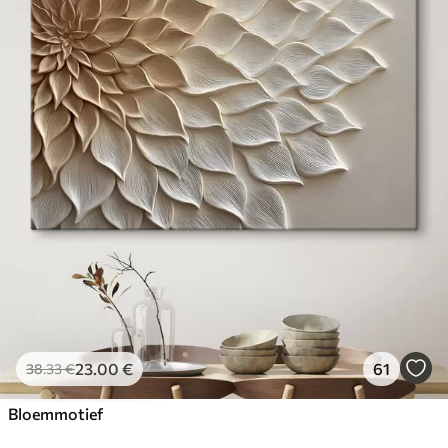
23
.00
€
61
38
.33
€
Bloemmotief