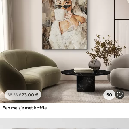
23
.00
€
60
38
.33
€
Een meisje met koffie