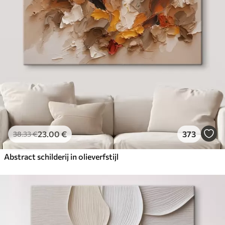
✓
Canvas-achtig oppervlak
✓
Milieuvriendelijk materiaal
23
.00
€
373
38
.33
€
Abstract schilderij in olieverfstijl