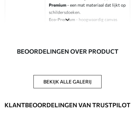
Premium
- een mat materiaal dat lijkt op
schildersdoeken.
Eco-Premium
- hoogwaardig canvas
gemaakt van 100% katoen.
Auteur
UWALLS
BEOORDELINGEN OVER PRODUCT
Artikelnummer
s44266
Daarnaast
Je kunt een laklaag aanbrengen.
BEKIJK ALLE GALERIJ
Beschikbare materialen
Standaard
KLANTBEOORDELINGEN VAN TRUSTPILOT
Van
23
.00
€
✓
Levendige, rijke kleuren
✓
Lichtbestendig