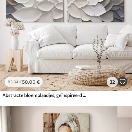
50
.00
€
32
83
.34
€
Abstracte bloemblaadjes, geïnspireerd op de schilderkunst