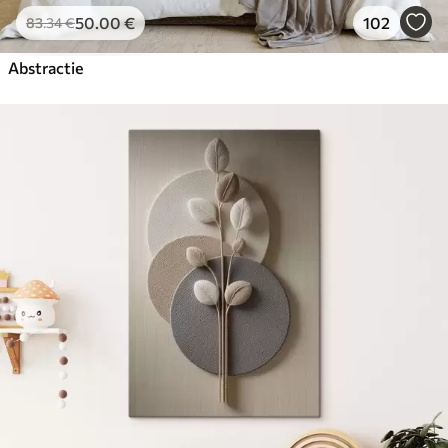
50
.00
€
102
83
.34
€
Abstractie