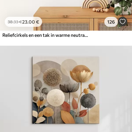
23
.00
€
126
38
.33
€
Reliefcirkels en een tak in warme neutrale tinten