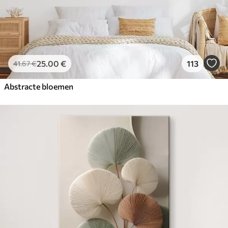
25
.00
€
113
41
.67
€
Abstracte bloemen