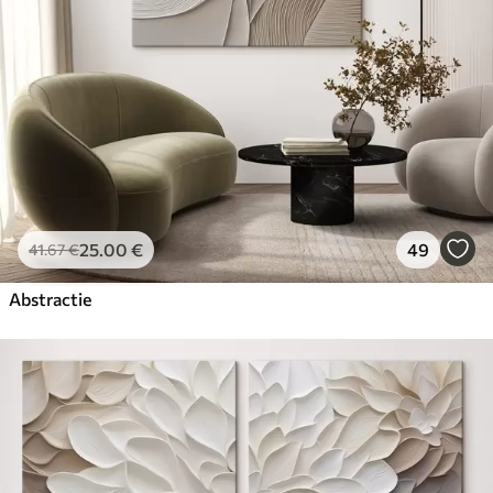
25
.00
€
49
41
.67
€
Abstractie