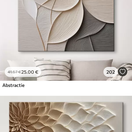
25
.00
€
202
41
.67
€
Abstractie