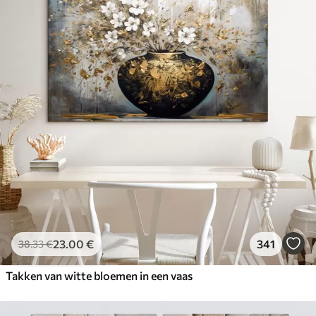
23
.00
€
341
38
.33
€
Takken van witte bloemen in een vaas