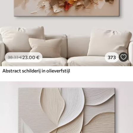
23
.00
€
373
38
.33
€
Abstract schilderij in olieverfstijl