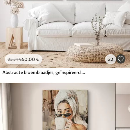
50
.00
€
32
83
.34
€
Abstracte bloemblaadjes, geïnspireerd op de schilderkunst