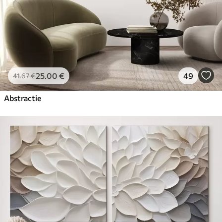
25
.00
€
49
41
.67
€
Abstractie