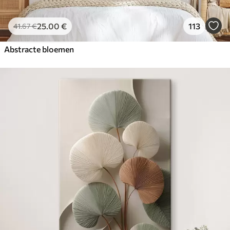
25
.00
€
113
41
.67
€
Abstracte bloemen