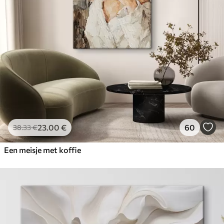
23
.00
€
60
38
.33
€
Een meisje met koffie