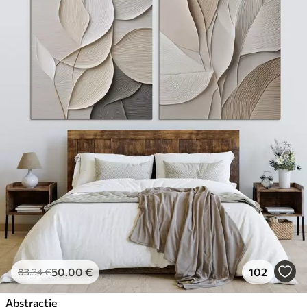
50
.00
€
102
83
.34
€
Abstractie