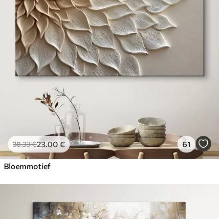
23
.00
€
61
38
.33
€
Bloemmotief