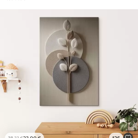
23
.00
€
126
38
.33
€