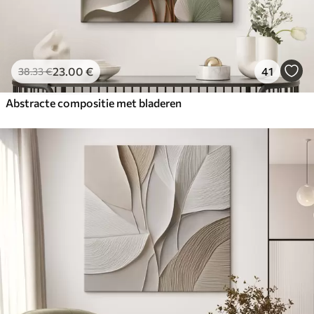
23
.00
€
41
38
.33
€
Abstracte compositie met bladeren