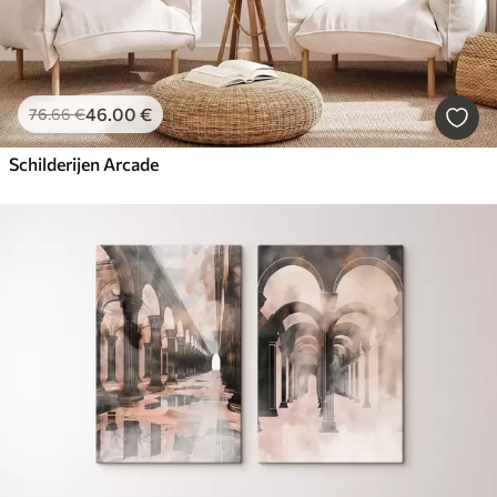
46
.00
€
76
.66
€
Schilderijen Arcade