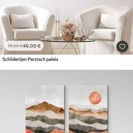
46
.00
€
76
.66
€
Schilderijen Perzisch paleis