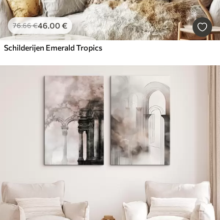
46
.00
€
76
.66
€
Schilderijen Emerald Tropics