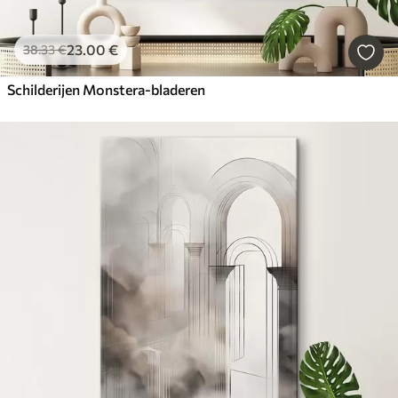
23
.00
€
38
.33
€
Schilderijen Monstera-bladeren