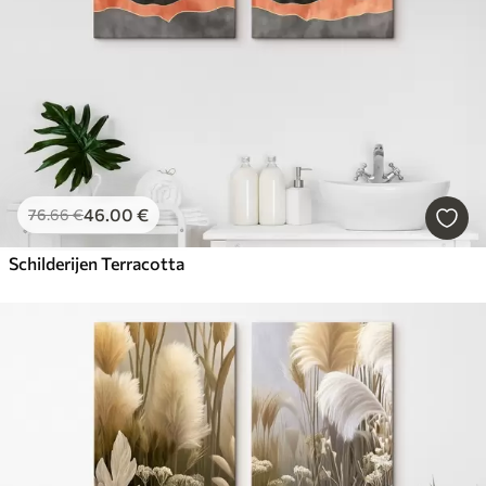
46
.00
€
76
.66
€
Schilderijen Terracotta