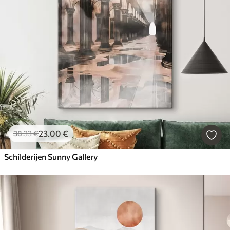
23
.00
€
38
.33
€
Schilderijen Sunny Gallery