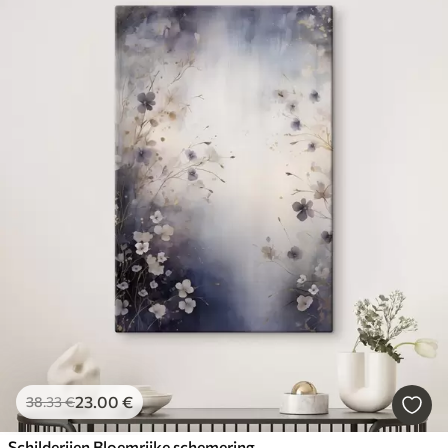
23
.00
€
38
.33
€
Schilderijen Bloemrijke schemering