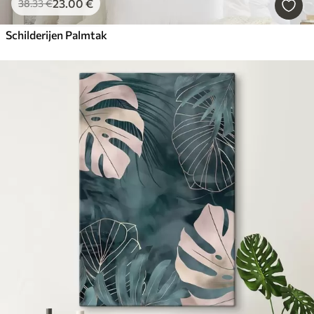
23
.00
€
38
.33
€
Schilderijen Palmtak