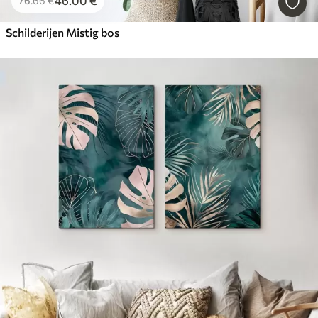
46
.00
€
76
.66
€
Schilderijen Mistig bos