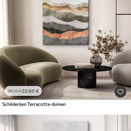
23
.00
€
38
.33
€
Schilderijen Terracotta-duinen