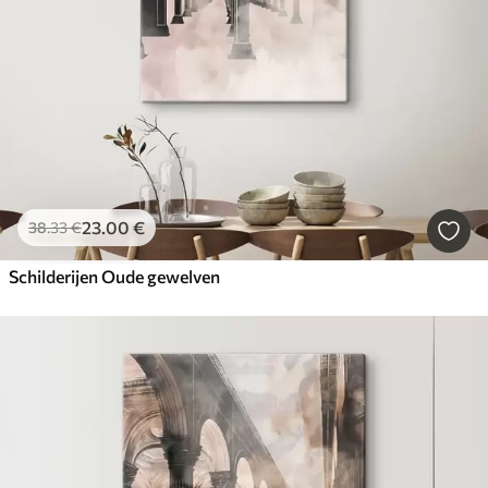
23
.00
€
38
.33
€
Schilderijen Oude gewelven