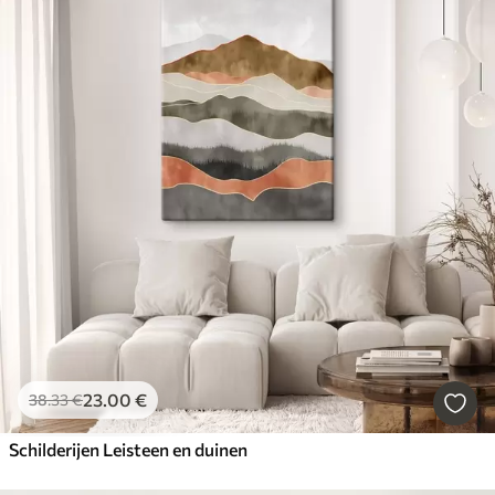
23
.00
€
38
.33
€
Schilderijen Leisteen en duinen