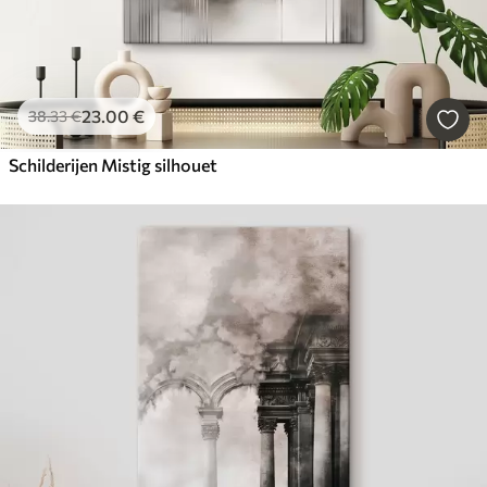
23
.00
€
38
.33
€
Schilderijen Mistig silhouet