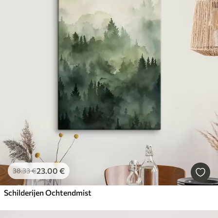
23
.00
€
38
.33
€
Schilderijen Ochtendmist