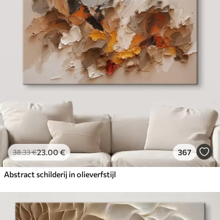
23
.00
€
367
38
.33
€
Abstract schilderij in olieverfstijl