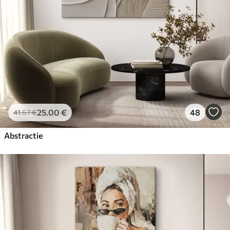
25
.00
€
48
41
.67
€
Abstractie