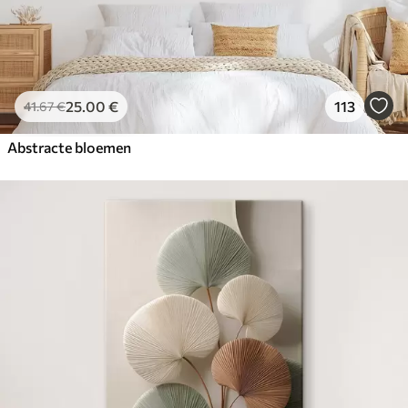
25
.00
€
113
41
.67
€
Abstracte bloemen