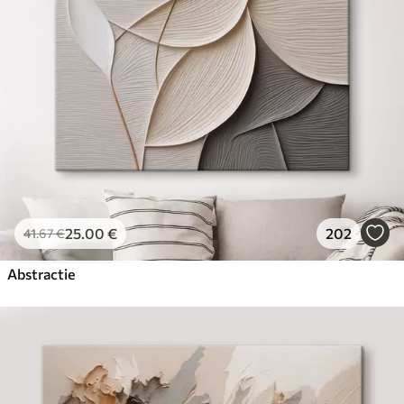
✓
Milieuvriendelijk materiaal
25
.00
€
202
41
.67
€
Abstractie