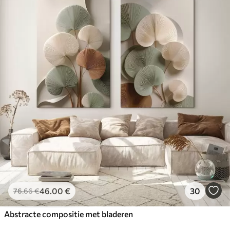
46
.00
€
30
76
.66
€
Abstracte compositie met bladeren