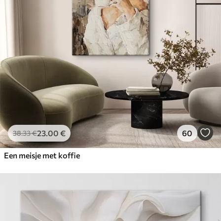
23
.00
€
60
38
.33
€
Een meisje met koffie