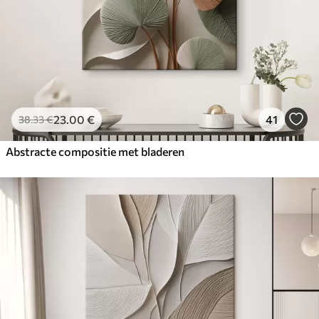
23
.00
€
41
38
.33
€
Abstracte compositie met bladeren