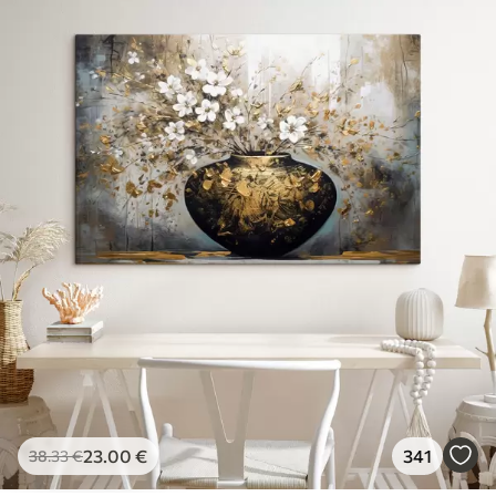
23
.00
€
341
38
.33
€