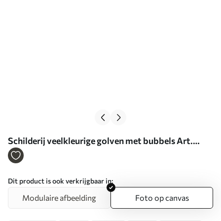
Schilderij veelkleurige golven met bubbels Art.
s45705
Dit product is ook verkrijgbaar in:
Modulaire afbeelding
Foto op canvas