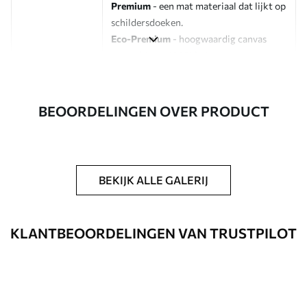
Premium
- een mat materiaal dat lijkt op
schildersdoeken.
Eco-Premium
- hoogwaardig canvas
gemaakt van 100% katoen.
Auteur
UWALLS
BEOORDELINGEN OVER PRODUCT
Artikelnummer
s45705
Daarnaast
Je kunt een laklaag aanbrengen.
BEKIJK ALLE GALERIJ
Beschikbare materialen
Standaard
KLANTBEOORDELINGEN VAN TRUSTPILOT
Van
23
.00
€
✓
Levendige, rijke kleuren
✓
Lichtbestendig
✓
Veilige, geurloze inkt