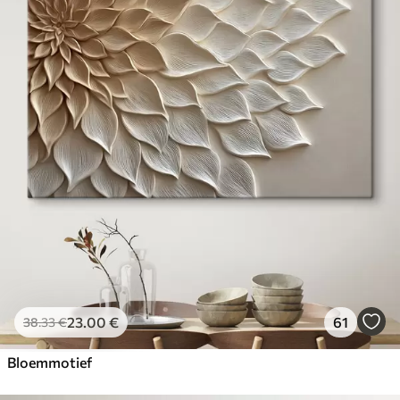
23
.00
€
61
38
.33
€
Bloemmotief