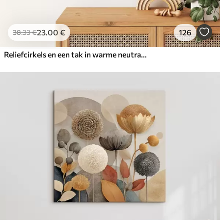
23
.00
€
126
38
.33
€
Reliefcirkels en een tak in warme neutrale tinten