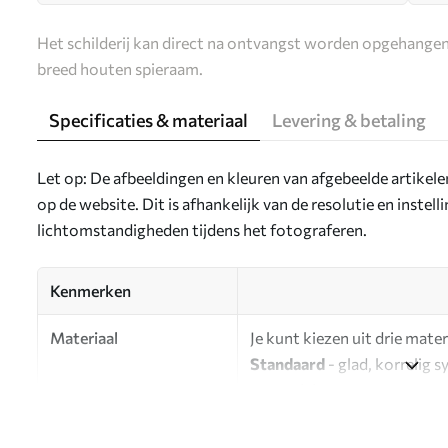
Het schilderij kan direct na ontvangst worden opgehangen
breed houten spieraam.
Specificaties & materiaal
Levering & betaling
Let op: De afbeeldingen en kleuren van afgebeelde artikel
op de website. Dit is afhankelijk van de resolutie en instel
lichtomstandigheden tijdens het fotograferen.
Kenmerken
Materiaal
Je kunt kiezen uit drie mater
Standaard
- glad, korrelig 
oppervlak.
Premium
- een mat materiaa
Eco-Premium
- hoogwaardi