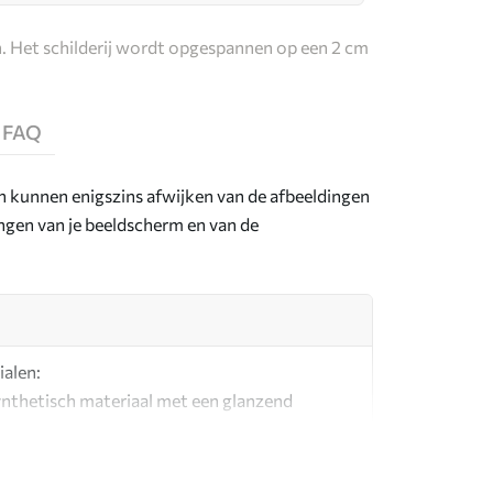
. Het schilderij wordt opgespannen op een 2 cm
FAQ
en kunnen enigszins afwijken van de afbeeldingen
lingen van je beeldscherm en van de
ialen:
synthetisch materiaal met een glanzend
l dat lijkt op schildersdoeken.
g canvas gemaakt van 100% katoen.