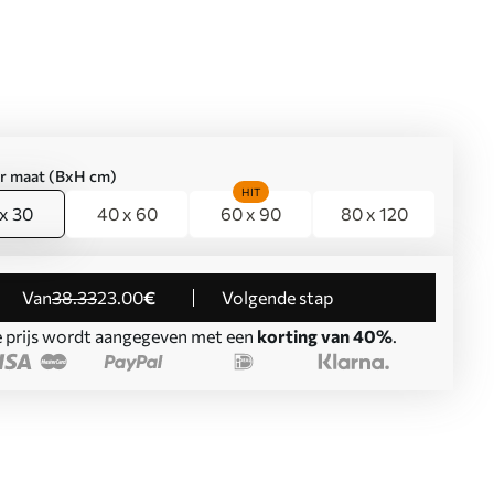
er maat (BxH cm)
HIT
x 30
40 x 60
60 x 90
80 x 120
Van
38
.33
23
.00
€
Volgende stap
 prijs wordt aangegeven met een
korting van 40%
.