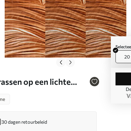
Selecte
20 
rassen op een lichte
De
sme
30 dagen retourbeleid